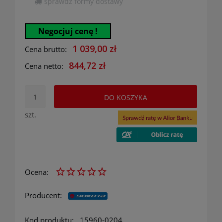
sprawdź formy dostawy
Cena nie zawiera ewentualnych kosztów płatności
Negocjuj cenę !
1 039,00 zł
Cena brutto:
844,72 zł
Cena netto:
DO KOSZYKA
szt.
Ocena:
Producent:
Kod produktu:
15960-0204