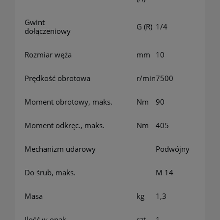
Gwint
G (R)
1/4
dołączeniowy
Rozmiar węża
mm
10
Prędkość obrotowa
r/min
7500
Moment obrotowy, maks.
Nm
90
Moment odkręc., maks.
Nm
405
Mechanizm udarowy
Podwójny
Do śrub, maks.
M 14
Masa
kg
1,3
Ilość w opak
szt
1