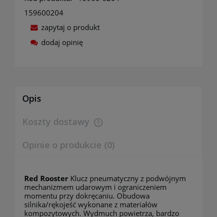
159600204
zapytaj o produkt
dodaj opinię
Opis
Koszty dostawy
Cena nie zawiera ewentualnych kosztów płatności
Opinie o produkcie (0)
Red Rooster
Klucz pneumatyczny z podwójnym
mechanizmem udarowym i ograniczeniem
momentu przy dokręcaniu. Obudowa
silnika/rękojeść wykonane z materiałów
kompozytowych. Wydmuch powietrza, bardzo