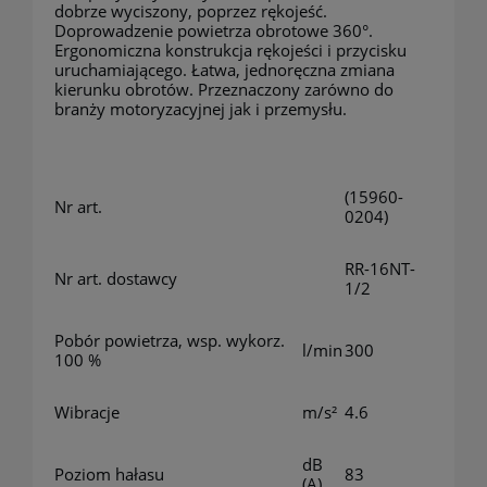
dobrze wyciszony, poprzez rękojeść.
Doprowadzenie powietrza obrotowe 360°.
Ergonomiczna konstrukcja rękojeści i przycisku
uruchamiającego. Łatwa, jednoręczna zmiana
kierunku obrotów. Przeznaczony zarówno do
branży motoryzacyjnej jak i przemysłu.
(15960-
Nr art.
0204)
RR-16NT-
Nr art. dostawcy
1/2
Pobór powietrza, wsp. wykorz.
l/min
300
100 %
Wibracje
m/s²
4.6
dB
Poziom hałasu
83
(A)