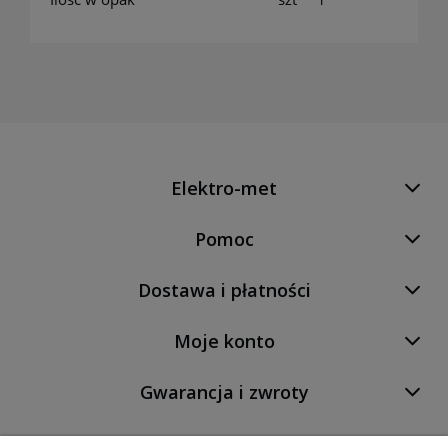
Elektro-met
Pomoc
Dostawa i płatności
Moje konto
Gwarancja i zwroty
O firmie