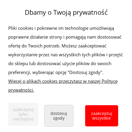
Dbamy o Twoją prywatność
Newsletter
Pliki cookies i pokrewne im technologie umożliwiają
poprawne działanie strony i pomagają nam dostosować
Zapisz się do newslettera, aby być na bieżąco z nowościami i
promocjami
ofertę do Twoich potrzeb. Możesz zaakceptować
wykorzystanie przez nas wszystkich tych plików i przejść
do sklepu lub dostosować użycie plików do swoich
preferencji, wybierając opcję "Dostosuj zgody".
Więcej o plikach cookies przeczytasz w naszej Polityce
prywatności.
Sklep z elektronarzędziami
ELEKTRO-MET
Handlowa 1, 35-103 Rzeszów
zaakceptuj
Tel:
,
+48 17 853 90 49
+48 668 191 214
dostosuj
zaakceptuj
tylko
zgody
wszystkie
niezbędne