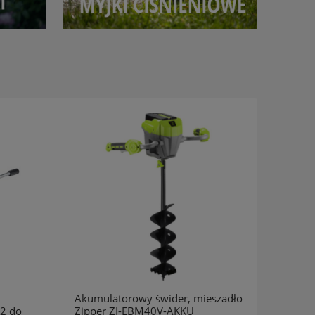
Akumulatorowy świder, mieszadło
ROXT
2 do
Zipper ZI-EBM40V-AKKU
Rozdr