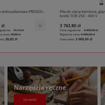
 wielozadaniowa PRESSOL-
Piła do cięcia kamienia, glaz
kostki TCM 250 - 400 V
BERNARDO nr kat: 14-3090
 zł
3 763,80 zł
gularna:
41,13 zł
Cena regularna:
4 400,00 zł
za cena:
28,80 zł
Najniższa cena:
4 400,00 zł
26,83 zł
3 060,00 zł
Narzędzia ręczne
Sprawdź