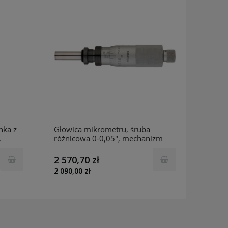
nka z
Głowica mikrometru, śruba
Głowi
,
różnicowa 0-0,05", mechanizm
różni
m
różnicowy 110-112 Mitutoyo
różni
2 570,70 zł
2 509
2 090,00 zł
2 039,