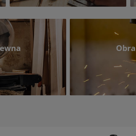
rewna
Obra