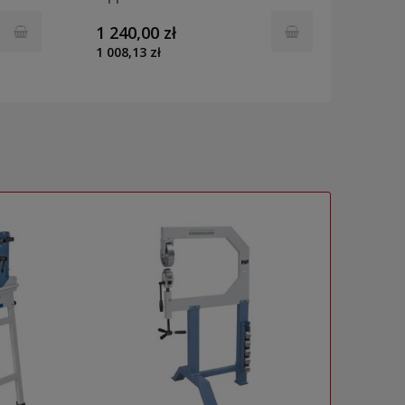
1 240,00 zł
3 150
1 008,13 zł
2 560,