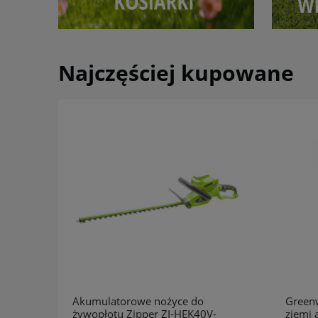
Najczęściej kupowane
Akumulatorowe nożyce do
Greenw
żywopłotu Zipper ZI-HEK40V-
ziemi