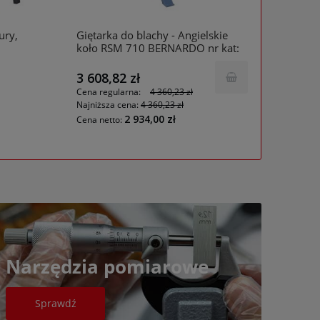
ury,
Giętarka do blachy - Angielskie
Maszy
koło RSM 710 BERNARDO nr kat:
IN 1 
06-1114
1260
3 608,82 zł
2 280
Cena regularna:
4 360,23 zł
Cena r
Najniższa cena:
4 360,23 zł
Najniż
2 934,00 zł
Narzędzia pomiarowe
Sprawdź