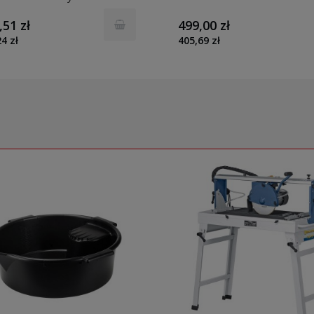
A GR3707407
bazy
,51 zł
499,00 zł
4 zł
405,69 zł