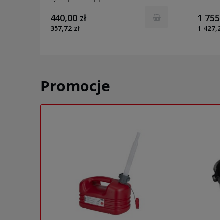
AKKU
GD60E
440,00 zł
1 755
357,72 zł
1 427,2
Promocje