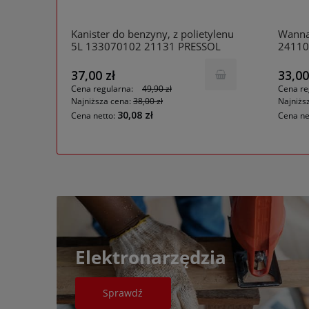
atowa
Kanister do benzyny, z polietylenu
Wanna
 06-
5L 133070102 21131 PRESSOL
24110
37,00 zł
33,00
Cena regularna:
49,90 zł
Cena re
Najniższa cena:
38,00 zł
Najniżs
30,08 zł
Elektronarzędzia
Sprawdź