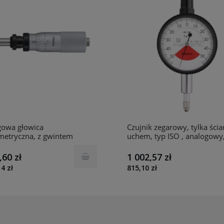
gowa głowica
Czujnik zegarowy, tylka ścia
metryczna, z gwintem
uchem, typ ISO , analogowy
cowym 0-0,02", mechanizm
metryczny 0,1mm, 0,001m
cowy 110-115-10 Mitutoyo
Mitutoyo 1900A-10
,60 zł
1 002,57 zł
4 zł
815,10 zł