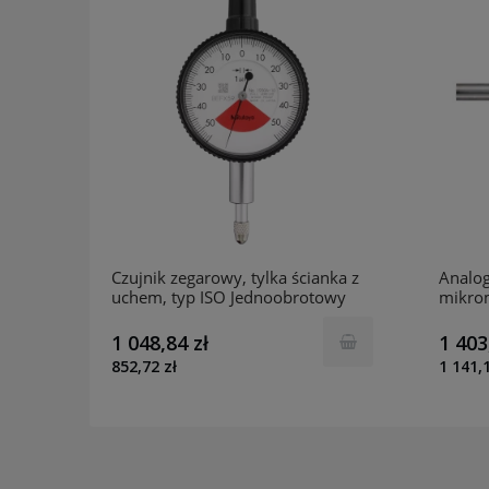
Czujnik zegarowy, tylka ścianka z
Analo
uchem, typ ISO Jednoobrotowy
mikro
nizm
calowy, metryczy 0,1mm,
różni
toyo
0,001mm Mitutoyo 1900A-72
różni
1 048,84 zł
1 403
852,72 zł
1 141,1