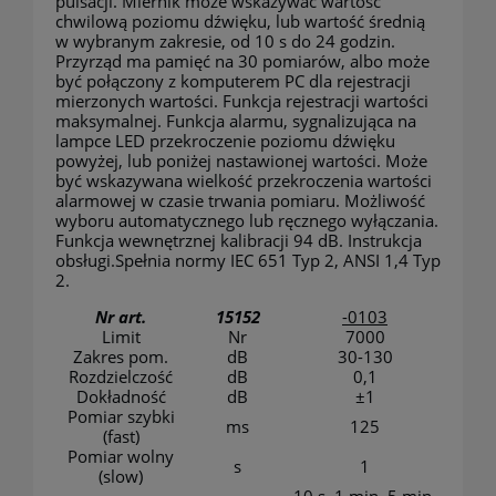
pulsacji. Miernik może wskazywać wartość
chwilową poziomu dźwięku, lub wartość średnią
w wybranym zakresie, od 10 s do 24 godzin.
Przyrząd ma pamięć na 30 pomiarów, albo może
być połączony z komputerem PC dla rejestracji
mierzonych wartości. Funkcja rejestracji wartości
maksymalnej. Funkcja alarmu, sygnalizująca na
lampce LED przekroczenie poziomu dźwięku
powyżej, lub poniżej nastawionej wartości. Może
być wskazywana wielkość przekroczenia wartości
alarmowej w czasie trwania pomiaru. Możliwość
wyboru automatycznego lub ręcznego wyłączania.
Funkcja wewnętrznej kalibracji 94 dB. Instrukcja
obsługi.Spełnia normy IEC 651 Typ 2, ANSI 1,4 Typ
2.
Nr art.
15152
-0103
Limit
Nr
7000
Zakres pom.
dB
30-130
Rozdzielczość
dB
0,1
Dokładność
dB
±1
Pomiar szybki
ms
125
(fast)
Pomiar wolny
s
1
(slow)