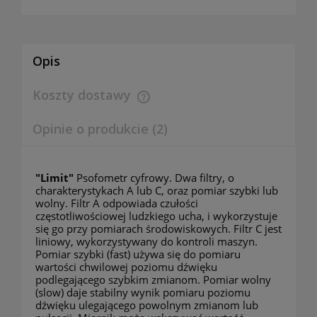
Opis
Koszty dostawy
Cena nie zawiera ewentualnych kosztów płatności
Opinie o produkcie (2)
"Limit"
Psofometr cyfrowy. Dwa filtry, o
charakterystykach A lub C, oraz pomiar szybki lub
wolny. Filtr A odpowiada czułości
częstotliwościowej ludzkiego ucha, i wykorzystuje
się go przy pomiarach środowiskowych. Filtr C jest
liniowy, wykorzystywany do kontroli maszyn.
Pomiar szybki (fast) używa się do pomiaru
wartości chwilowej poziomu dźwięku
podlegającego szybkim zmianom. Pomiar wolny
(slow) daje stabilny wynik pomiaru poziomu
dźwięku ulegającego powolnym zmianom lub