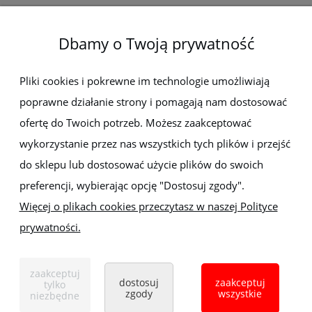
O firmie
Dbamy o Twoją prywatność
Newsletter
Pliki cookies i pokrewne im technologie umożliwiają
poprawne działanie strony i pomagają nam dostosować
Zapisz się do newslettera, aby być na bieżąco z nowościami i
ofertę do Twoich potrzeb. Możesz zaakceptować
promocjami
wykorzystanie przez nas wszystkich tych plików i przejść
do sklepu lub dostosować użycie plików do swoich
preferencji, wybierając opcję "Dostosuj zgody".
Więcej o plikach cookies przeczytasz w naszej Polityce
prywatności.
Sklep z elektronarzędziami
ELEKTRO-MET
Handlowa 1, 35-103 Rzeszów
zaakceptuj
Tel:
,
+48 17 853 90 49
+48 668 191 214
dostosuj
zaakceptuj
tylko
zgody
wszystkie
niezbędne