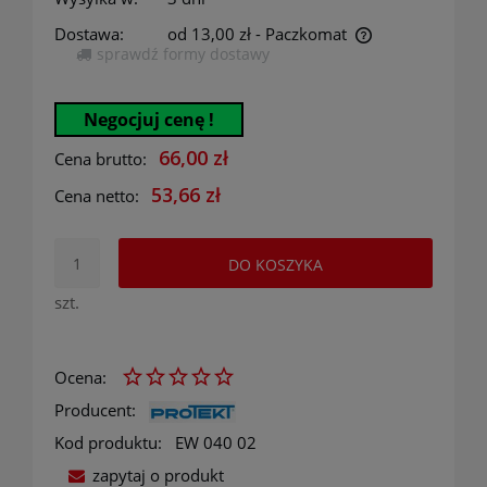
Dostawa:
od 13,00 zł
- Paczkomat
sprawdź formy dostawy
Cena nie zawiera ewentualnych kosztów płatności
Negocjuj cenę !
66,00 zł
Cena brutto:
53,66 zł
Cena netto:
DO KOSZYKA
szt.
Ocena:
Producent:
Kod produktu:
EW 040 02
zapytaj o produkt