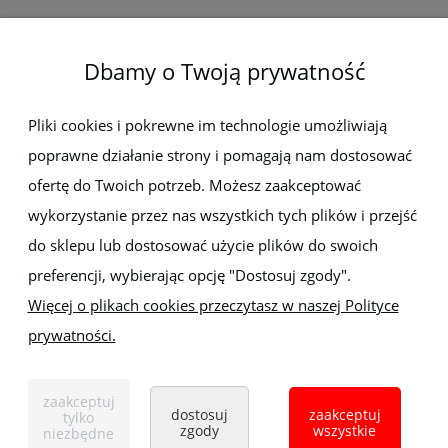
O firmie
Dbamy o Twoją prywatność
Newsletter
Pliki cookies i pokrewne im technologie umożliwiają
poprawne działanie strony i pomagają nam dostosować
Zapisz się do newslettera, aby być na bieżąco z nowościami i
ofertę do Twoich potrzeb. Możesz zaakceptować
promocjami
wykorzystanie przez nas wszystkich tych plików i przejść
do sklepu lub dostosować użycie plików do swoich
preferencji, wybierając opcję "Dostosuj zgody".
Więcej o plikach cookies przeczytasz w naszej Polityce
prywatności.
Sklep z elektronarzędziami
ELEKTRO-MET
Handlowa 1, 35-103 Rzeszów
zaakceptuj
Tel:
,
+48 17 853 90 49
+48 668 191 214
dostosuj
zaakceptuj
tylko
zgody
wszystkie
niezbędne