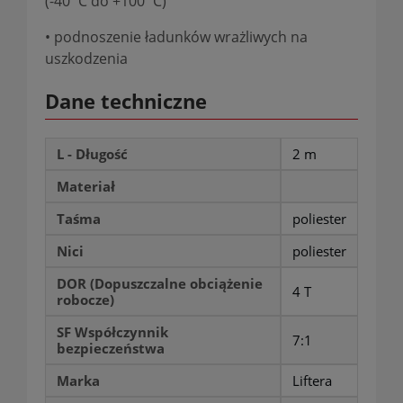
(-40˚C do +100˚C)
• podnoszenie ładunków wrażliwych na
uszkodzenia
Dane techniczne
L - Długość
2 m
Materiał
Taśma
poliester
Nici
poliester
DOR (Dopuszczalne obciążenie
4 T
robocze)
SF Współczynnik
7:1
bezpieczeństwa
Marka
Liftera