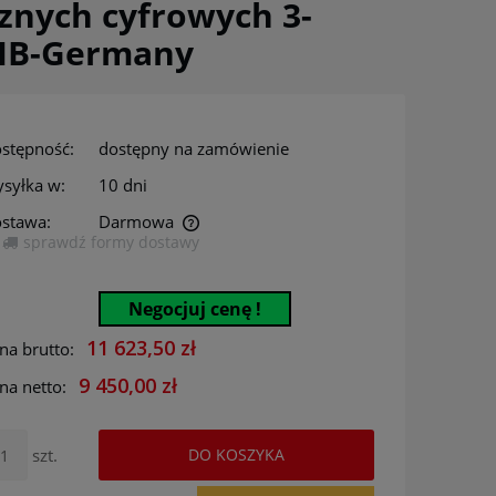
znych cyfrowych 3-
MIB-Germany
stępność:
dostępny na zamówienie
syłka w:
10 dni
stawa:
Darmowa
sprawdź formy dostawy
era ewentualnych kosztów
Negocjuj cenę !
11 623,50 zł
na brutto:
9 450,00 zł
na netto:
szt.
DO KOSZYKA