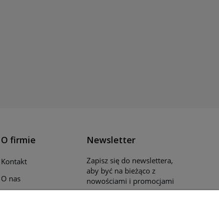
O firmie
Newsletter
Zapisz się do newslettera,
Kontakt
aby być na bieżąco z
O nas
nowościami i promocjami
Opinie klientów
Katalogi i ulotki