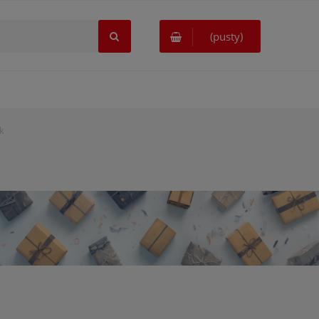
(pusty)
k