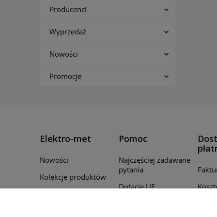
Producenci
Wyprzedaż
Nowości
Promocje
Elektro-met
Pomoc
Dost
płat
Nowości
Najczęściej zadawane
pytania
Faktu
Kolekcje produktów
Dotacje UE
Koszt
Promocje
Regulamin
Czas r
Producenci
zamó