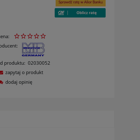
ena:
oducent:
d produktu:
02030052
zapytaj o produkt
dodaj opinię
ów