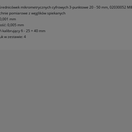
płatności
średnicówek mikrometrycznych cyfrowych 3-punktowe 20 - 50 mm, 02030052 M
chnie pomiarowe z węglików spiekanych
 0,001 mm
ość: 0,005 mm
ń kalibrujący fi - 25 + 40 mm
tuk w zestawie: 4