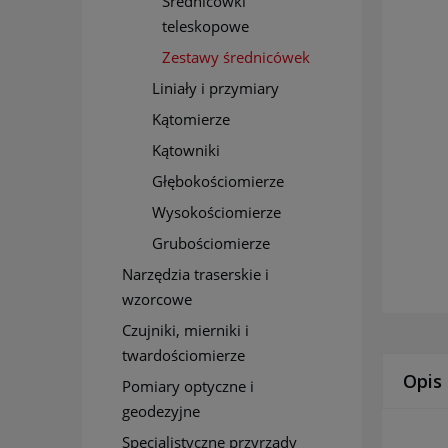
Średnicówki
teleskopowe
Zestawy średnicówek
Liniały i przymiary
Kątomierze
Kątowniki
Głębokościomierze
Wysokościomierze
Grubościomierze
Narzędzia traserskie i
wzorcowe
Czujniki, mierniki i
twardościomierze
Opis
Pomiary optyczne i
geodezyjne
Specjalistyczne przyrządy