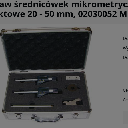
taw średnicówek mikrometryc
ktowe 20 - 50 mm, 02030052 
Do
Wy
Do
Cena nie zawi
płatności
Ce
Ce