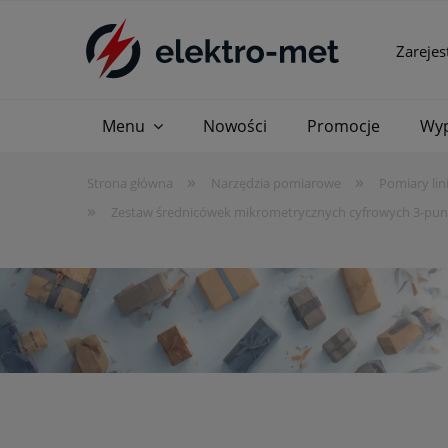
Zarejes
Menu
Nowości
Promocje
Wyp
»
»
Strona główna
Narzędzia pomiarowe
Pomiary lin
»
Zestaw średnicówek mikrometrycznych cyfrowych 3-pu