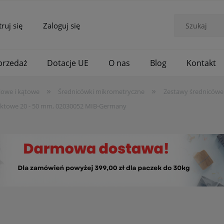
truj się
Zaloguj się
rzedaż
Dotacje UE
O nas
Blog
Kontakt
»
»
iowe i kątowe
Średnicówki mikrometryczne
Zestawy średnicówe
nktowe 20 - 50 mm, 02030052 MIB-Germany