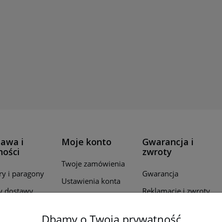
awa i
Moje konto
Gwarancja i
ności
zwroty
Twoje zamówienia
ry i paragony
Gwarancja
Ustawienia konta
y dostawy
Reklamacje i zwroty
Przechowalnia
ealizacji
Dbamy o Twoją prywatność
wień