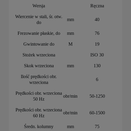
Wersja
Ręczna
Wiercenie w stali, śr. otw.
mm
40
do
Frezowanie płaskie, do
mm
76
Gwintowanie do
M
19
Stożek wrzeciona
ISO 30
Skok wrzeciona
mm
130
Ilość prędkości obr.
6
wrzeciona
Prędkości obr. wrzeciona
obr/min
50-1250
50 Hz
Prędkości obr. wrzeciona
obr/min
60-1500
60 Hz
Średn. kolumny
mm
75