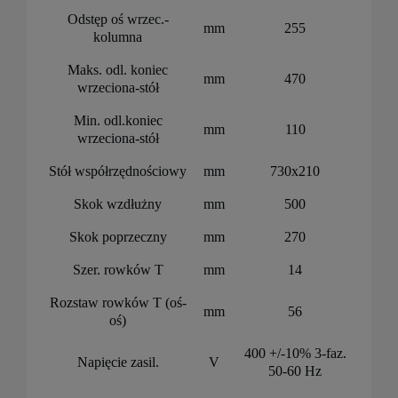
Odstęp oś wrzec.-
mm
255
kolumna
Maks. odl. koniec
mm
470
wrzeciona-stół
Min. odl.koniec
mm
110
wrzeciona-stół
Stół współrzędnościowy
mm
730x210
Skok wzdłużny
mm
500
Skok poprzeczny
mm
270
Szer. rowków T
mm
14
Rozstaw rowków T (oś-
mm
56
oś)
400 +/-10% 3-faz.
Napięcie zasil.
V
50-60 Hz