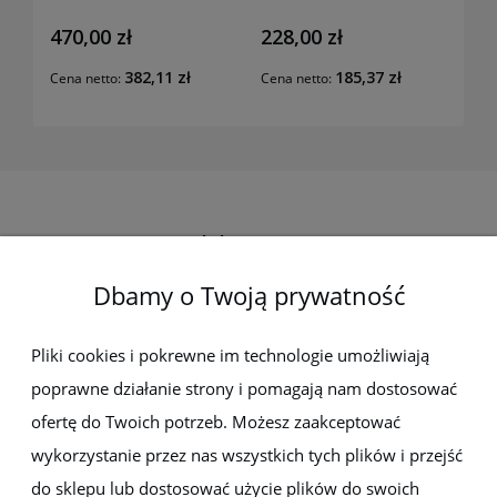
470,00 zł
228,00 zł
382,11 zł
185,37 zł
Cena netto:
Cena netto:
Elektro-met
Dbamy o Twoją prywatność
Pomoc
Dostawa i płatności
Pliki cookies i pokrewne im technologie umożliwiają
poprawne działanie strony i pomagają nam dostosować
Moje konto
ofertę do Twoich potrzeb. Możesz zaakceptować
wykorzystanie przez nas wszystkich tych plików i przejść
Gwarancja i zwroty
do sklepu lub dostosować użycie plików do swoich