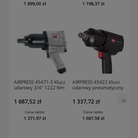
1 899,00 zł
1 198,37 zł
AIRPRESS 45471-S Klucz
AIRPRESS 45422 Klucz
udarowy 3/4" 1222 Nm
udarowy pneumatyczny
3/4" 3051 Nm 5500
obr./min
1 687,52 zł
1 337,72 zł
Cena netto:
Cena netto:
1 371,97 zł
1 087,58 zł