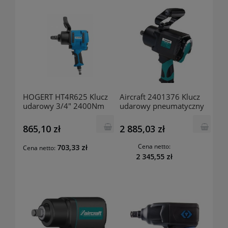
HOGERT HT4R625 Klucz
Aircraft 2401376 Klucz
udarowy 3/4" 2400Nm
udarowy pneumatyczny
ISS-TT ¾” Composite
865,10 zł
2 885,03 zł
Cena netto:
703,33 zł
Cena netto:
2 345,55 zł