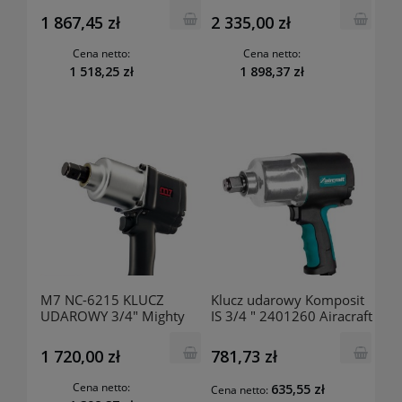
STANDARDOWY TRZPIEŃ
1 867,45 zł
2 335,00 zł
949Nm
Cena netto:
Cena netto:
1 518,25 zł
1 898,37 zł
M7 NC-6215 KLUCZ
Klucz udarowy Komposit
UDAROWY 3/4" Mighty
IS 3/4 " 2401260 Airacraft
Seven
1 720,00 zł
781,73 zł
Cena netto:
635,55 zł
Cena netto: