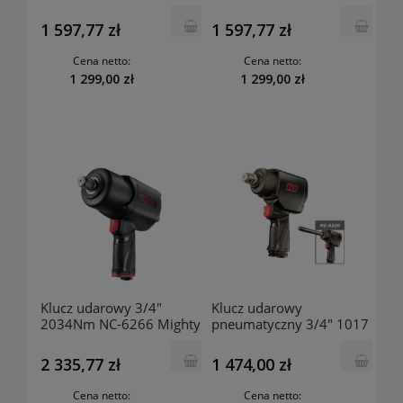
Mighty Seven M7
Mighty Seven M7
1 597,77 zł
1 597,77 zł
Cena netto:
Cena netto:
1 299,00 zł
1 299,00 zł
Klucz udarowy 3/4"
Klucz udarowy
2034Nm NC-6266 Mighty
pneumatyczny 3/4" 1017
Seven M7
Nm NC-6210 Mighty
Seven M7
2 335,77 zł
1 474,00 zł
Cena netto:
Cena netto: