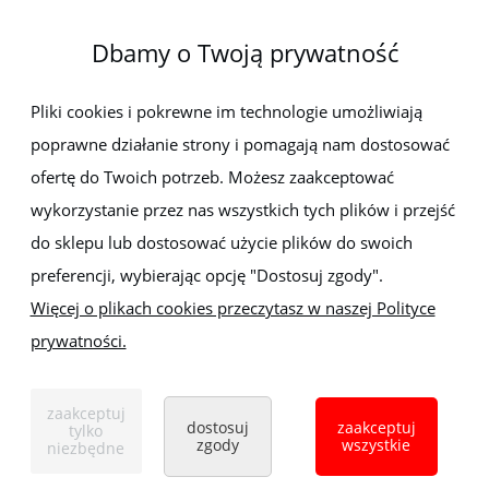
Elektro-met
Dbamy o Twoją prywatność
Pomoc
Dostawa i płatności
Pliki cookies i pokrewne im technologie umożliwiają
poprawne działanie strony i pomagają nam dostosować
Moje konto
ofertę do Twoich potrzeb. Możesz zaakceptować
wykorzystanie przez nas wszystkich tych plików i przejść
Gwarancja i zwroty
do sklepu lub dostosować użycie plików do swoich
preferencji, wybierając opcję "Dostosuj zgody".
O firmie
Więcej o plikach cookies przeczytasz w naszej Polityce
prywatności.
Sklep z elektronarzędziami
ELEKTRO-MET
Handlowa 1, 35-103 Rzeszów
zaakceptuj
Tel:
,
+48 17 853 90 49
+48 668 191 214
dostosuj
zaakceptuj
tylko
zgody
wszystkie
niezbędne