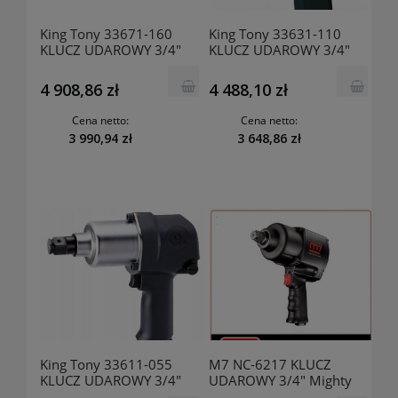
King Tony 33671-160
King Tony 33631-110
KLUCZ UDAROWY 3/4"
KLUCZ UDAROWY 3/4"
PNEUMATYCZNY
PNEUMATYCZNY
KOMPOZYTOWY KRÓTKI
STANDARDOWY TRZPIEŃ
4 908,86 zł
4 488,10 zł
TRZPIEŃ 2170Nm
1491Nm
Cena netto:
Cena netto:
3 990,94 zł
3 648,86 zł
King Tony 33611-055
M7 NC-6217 KLUCZ
KLUCZ UDAROWY 3/4"
UDAROWY 3/4" Mighty
PNEUMATYCZNY
Seven