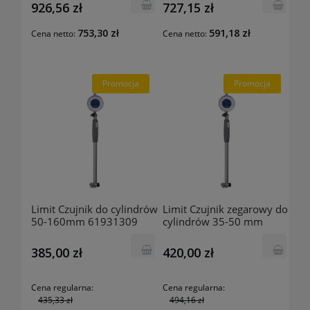
Germany
926,56 zł
727,15 zł
753,30 zł
591,18 zł
Cena netto:
Cena netto:
Promocja
Promocja
Limit Czujnik do cylindrów
Limit Czujnik zegarowy do
50-160mm 61931309
cylindrów 35-50 mm
61931200
385,00 zł
420,00 zł
Cena regularna:
Cena regularna:
435,33 zł
494,16 zł