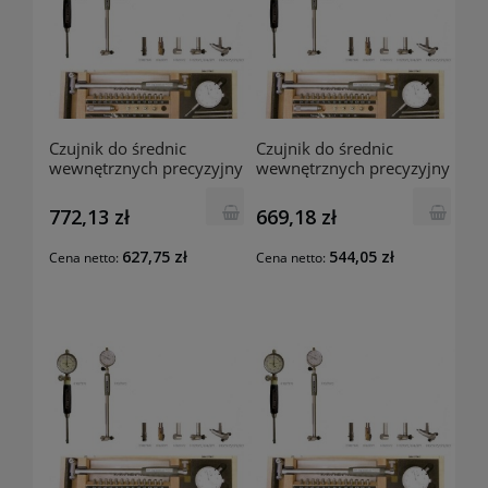
Czujnik do średnic
Czujnik do średnic
wewnętrznych precyzyjny
wewnętrznych precyzyjny
35-70mm 01027079 MIB-
35-50mm 01027073 MIB-
Germany
Germany
772,13 zł
669,18 zł
627,75 zł
544,05 zł
Cena netto:
Cena netto: