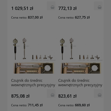
250-450mm 01027077
160-250mm 01027076
MIB-Germany
MIB-Germany
1 029,51 zł
772,13 zł
837,00 zł
627,75 zł
Cena netto:
Cena netto:
Czujnik do średnic
Czujnik do średnic
wewnętrznych precyzyjny
wewnętrznych precyzyjny
100-250mm 01027078
50-180mm 01027084
MIB-Germany
MIB-Germany
875,08 zł
823,61 zł
711,45 zł
669,60 zł
Cena netto:
Cena netto: