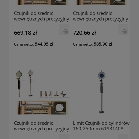
Czujnik do średnic
Czujnik do średnic
wewnętrznych precyzyjny
wewnętrznych precyzyjny
18-35mm 01027072 MIB-
10-18mm 01027071 MIB-
Germany
Germany
669,18 zł
720,66 zł
544,05 zł
585,90 zł
Cena netto:
Cena netto:
Czujnik do średnic
Limit Czujnik do cylindrów
wewnętrznych precyzyjny
160-250mm 61931408
6-10mm 01027070 MIB-