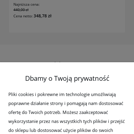
Najniższa cena:
440,00 zł
348,78 zł
Cena netto:
Elektro-met
Dbamy o Twoją prywatność
Pomoc
Dostawa i płatności
Pliki cookies i pokrewne im technologie umożliwiają
poprawne działanie strony i pomagają nam dostosować
Moje konto
ofertę do Twoich potrzeb. Możesz zaakceptować
wykorzystanie przez nas wszystkich tych plików i przejść
Gwarancja i zwroty
do sklepu lub dostosować użycie plików do swoich