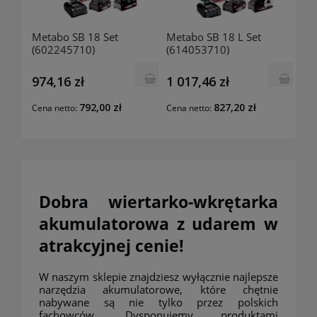
Metabo SB 18 Set
Metabo SB 18 L Set
(602245710)
(614053710)
Akumulatorowa wiertarka
Akumulatorowa wiertarka
udarowa
udarowa
974,16 zł
1 017,46 zł
792,00 zł
827,20 zł
Cena netto:
Cena netto:
Dobra wiertarko-wkrętarka
akumulatorowa z udarem w
atrakcyjnej cenie!
W naszym sklepie znajdziesz wyłącznie najlepsze
narzędzia akumulatorowe, które chętnie
nabywane są nie tylko przez polskich
fachowców. Dysponujemy produktami