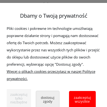
Elektro-met
Dbamy o Twoją prywatność
Pomoc
Dostawa i płatności
Pliki cookies i pokrewne im technologie umożliwiają
poprawne działanie strony i pomagają nam dostosować
Moje konto
ofertę do Twoich potrzeb. Możesz zaakceptować
wykorzystanie przez nas wszystkich tych plików i przejść
Gwarancja i zwroty
do sklepu lub dostosować użycie plików do swoich
preferencji, wybierając opcję "Dostosuj zgody".
O firmie
Więcej o plikach cookies przeczytasz w naszej Polityce
prywatności.
Sklep z elektronarzędziami
ELEKTRO-MET
Handlowa 1, 35-103 Rzeszów
zaakceptuj
Tel:
,
+48 17 853 90 49
+48 668 191 214
dostosuj
zaakceptuj
tylko
zgody
wszystkie
niezbędne