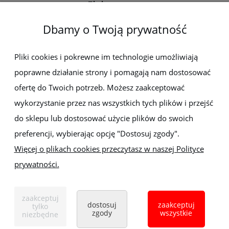
Elektro-met
Dbamy o Twoją prywatność
Pomoc
Dostawa i płatności
Pliki cookies i pokrewne im technologie umożliwiają
poprawne działanie strony i pomagają nam dostosować
Moje konto
ofertę do Twoich potrzeb. Możesz zaakceptować
wykorzystanie przez nas wszystkich tych plików i przejść
Gwarancja i zwroty
do sklepu lub dostosować użycie plików do swoich
preferencji, wybierając opcję "Dostosuj zgody".
O firmie
Więcej o plikach cookies przeczytasz w naszej Polityce
prywatności.
Sklep z elektronarzędziami
ELEKTRO-MET
Handlowa 1, 35-103 Rzeszów
zaakceptuj
Tel:
,
+48 17 853 90 49
+48 668 191 214
dostosuj
zaakceptuj
tylko
zgody
wszystkie
niezbędne