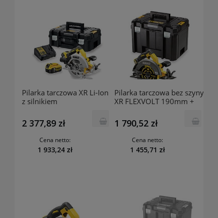
Pilarka tarczowa XR Li-Ion
Pilarka tarczowa bez szyny
z silnikiem
XR FLEXVOLT 190mm +
bezszczotkowym 18V
TSTAK - bez akumulatora i
DCS570P DeWalt
ładowarki DCS575NT
2 377,89 zł
1 790,52 zł
DeWalt
Cena netto:
Cena netto:
1 933,24 zł
1 455,71 zł