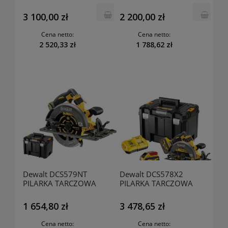
BRUZDOWNICA 54V XR
BRUZDOWNICA 54V
FLEXVOLT 125MM
FLEXVOLT 125MM 0*AH
3 100,00 zł
2 200,00 zł
2*6.0AH
Cena netto:
Cena netto:
2 520,33 zł
1 788,62 zł
Dewalt DCS579NT
Dewalt DCS578X2
PILARKA TARCZOWA
PILARKA TARCZOWA
AKUMULATOR XR
AKUMULATOROWA
FLEXVOLT 190MM 54V
190MM XR 54V 2*9.0AH
1 654,80 zł
3 478,65 zł
0*AH TSTAK
TSTAK
Cena netto:
Cena netto: