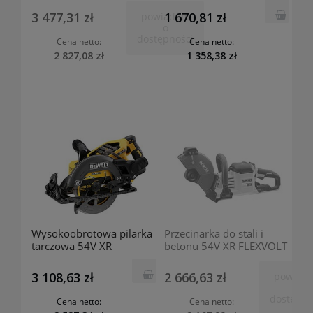
prowadzącymi + (2
akumulatora i ładowarki
3 477,31 zł
1 670,81 zł
powiadom
akumulatory + ładowarka
DCS577N DeWalt
o
+ T-STAK) DCS576T2
dostępności
Cena netto:
Cena netto:
DeWalt
2 827,08 zł
1 358,38 zł
Wysokoobrotowa pilarka
Przecinarka do stali i
tarczowa 54V XR
betonu 54V XR FLEXVOLT
FLEXVOLT 2x6Ah
230mm - bez
DCS577T2 DeWalt
akumulatorów i ładowarki
3 108,63 zł
2 666,63 zł
powiad
DCS690N DeWalt
o
dostępno
Cena netto:
Cena netto: