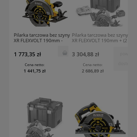
Pilarka tarczowa bez szyny
Pilarka tarczowa bez szyny
XR FLEXVOLT 190mm -
XR FLEXVOLT 190mm + (2
bez akumulatora i
akumulatory + ładowarka
ładowarki DCS575N
+ TSTAK) DCS575T2
1 773,35 zł
3 304,88 zł
powiad
DeWalt
DeWalt
o
dostępno
Cena netto:
Cena netto:
1 441,75 zł
2 686,89 zł