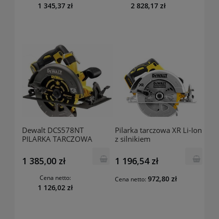
1 345,37 zł
2 828,17 zł
Dewalt DCS578NT
Pilarka tarczowa XR Li-Ion
PILARKA TARCZOWA
z silnikiem
AKUMULATOROWA
bezszczotkowym 18V - bez
190MM XR 54V 0*AH T-
akumulatorów i ładowarki
1 385,00 zł
1 196,54 zł
STAK
DCS570N DeWalt
Cena netto:
972,80 zł
Cena netto:
1 126,02 zł