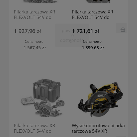
Pilarka tarczowa XR
Pilarka tarczowa XR
FLEXVOLT 54V do
FLEXVOLT 54V do
stosowania z szynami
stosowania z szynami
prowadzącymi + T-STAK -
prowadzącymi - bez
1 927,96 zł
1 721,61 zł
powiadom
bez akumulatora i
akumulatora i ładowarki
o
ładowarki DCS576NT
DCS576N DeWalt
dostępności
Cena netto:
Cena netto:
DeWalt
1 567,45 zł
1 399,68 zł
Pilarka tarczowa XR
Wysokoobrotowa pilarka
FLEXVOLT 54V do
tarczowa 54V XR
stosowania z szynami
FLEXVOLT - bez