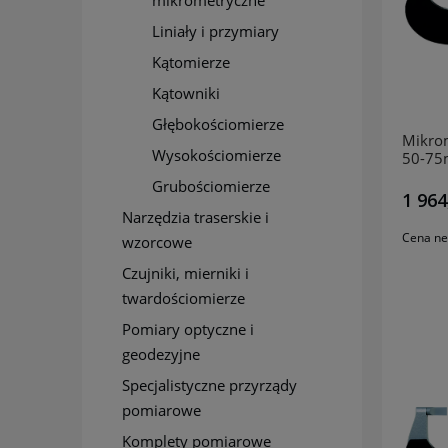
mikrometryczne
Liniały i przymiary
Kątomierze
Kątowniki
Głębokościomierze
Mikro
Wysokościomierze
50-75
Grubościomierze
1 964
Narzędzia traserskie i
Cena ne
wzorcowe
Czujniki, mierniki i
twardościomierze
Pomiary optyczne i
geodezyjne
Specjalistyczne przyrządy
pomiarowe
Komplety pomiarowe