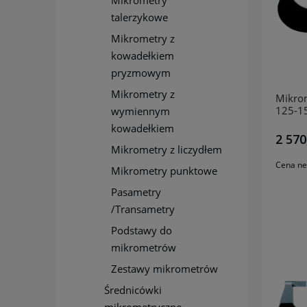
Mikrometry
talerzykowe
Mikrometry z
kowadełkiem
pryzmowym
Mikrometry z
Mikro
125-1
wymiennym
MITU
kowadełkiem
2 570
Mikrometry z liczydłem
Cena ne
Mikrometry punktowe
Pasametry
/Transametry
Podstawy do
mikrometrów
Zestawy mikrometrów
Średnicówki