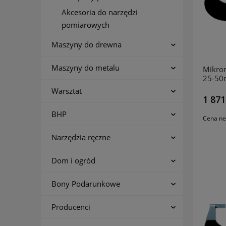
Akcesoria do narzędzi
pomiarowych
Maszyny do drewna
Maszyny do metalu
Mikro
25-50
Warsztat
1 871
BHP
Cena ne
Narzędzia ręczne
Dom i ogród
Bony Podarunkowe
Producenci