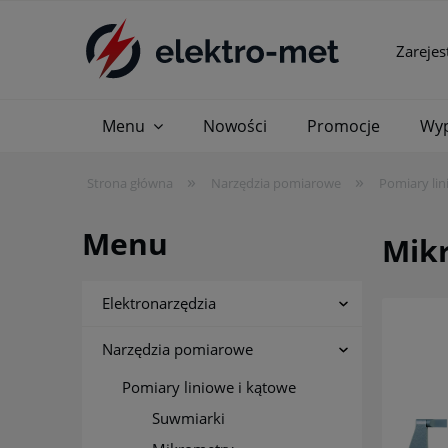
Zarejes
Menu
Nowości
Promocje
Wyp
»
»
Strona główna
Narzędzia pomiarowe
Pomiary lin
Menu
Mik
Elektronarzędzia
Narzędzia pomiarowe
Pomiary liniowe i kątowe
Suwmiarki