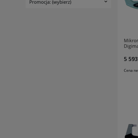
Promocja: (wybierz)
Mikro
Digim
422-4
5 593
Cena ne