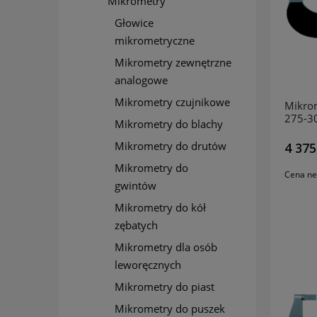
Mikrometry
Głowice
mikrometryczne
Mikrometry zewnętrzne
analogowe
Mikrometry czujnikowe
Mikro
275-3
Mikrometry do blachy
MITU
Mikrometry do drutów
4 375
Mikrometry do
Cena ne
gwintów
Mikrometry do kół
zębatych
Mikrometry dla osób
leworęcznych
Mikrometry do piast
Mikrometry do puszek