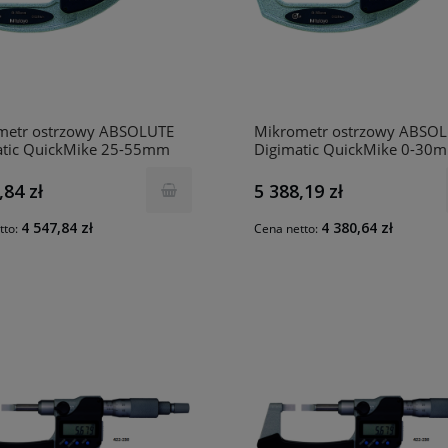
metr ostrzowy ABSOLUTE
Mikrometr ostrzowy ABSO
atic QuickMike 25-55mm
Digimatic QuickMike 0-30
12-20 MITUTOYO
422-411-20 MITUTOYO
,84 zł
5 388,19 zł
4 547,84 zł
4 380,64 zł
tto:
Cena netto: