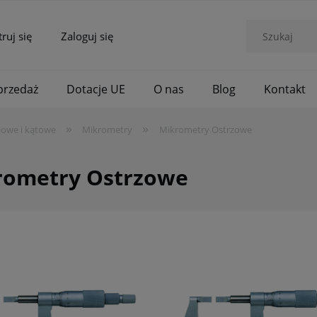
truj się
Zaloguj się
rzedaż
Dotacje UE
O nas
Blog
Kontakt
»
»
iowe i kątowe
Mikrometry
Mikrometry Ostrzowe
rometry Ostrzowe