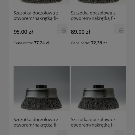
Szczotka doczołowa z
Szczotka doczołowa z
otworem/nakrętką fi-
otworem/nakrętką fi-
100mm/M12 E61.k30
100mm/22mm E60.k30
Szczotpol
Szczotpol
95,00 zł
89,00 zł
77,24 zł
72,36 zł
Cena netto:
Cena netto:
Szczotka doczołowa z
Szczotka doczołowa z
otworem/nakrętką fi-
otworem/nakrętką fi-
80mm 5/8" E24.k30
80mm/M14 E23.k30