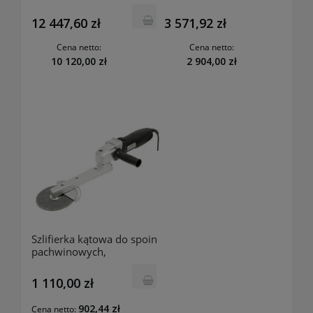
spoin czołowych
150 SET 602265500
METABO
12 447,60 zł
3 571,92 zł
Cena netto:
Cena netto:
10 120,00 zł
2 904,00 zł
Szlifierka kątowa do spoin
pachwinowych,
przedłużona KNS 150
BERNARDO nr kat: 05-
1 110,00 zł
1326
902,44 zł
Cena netto: