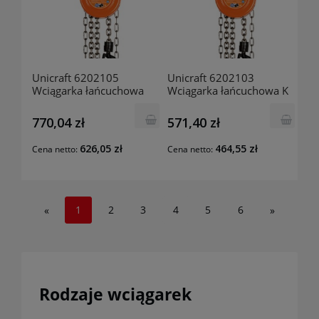
Unicraft 6202105
Unicraft 6202103
Wciągarka łańcuchowa
Wciągarka łańcuchowa K
Unicraft K 5000
3000
770,04 zł
571,40 zł
626,05 zł
464,55 zł
Cena netto:
Cena netto:
1
2
3
4
5
6
«
»
Rodzaje wciągarek