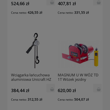
524,66 zł
407,81 zł
426,55 zł
331,55 zł
Cena netto:
Cena netto:
Wciągarka łańcuchowa
MAGNUM U W WÓZ TD
aluminiowa Unicraft HZ
1T Wózek jezdny
250 AL 6171103
elektryczny WÓZ-TD 1T
384,44 zł
620,00 zł
312,55 zł
504,07 zł
Cena netto:
Cena netto: