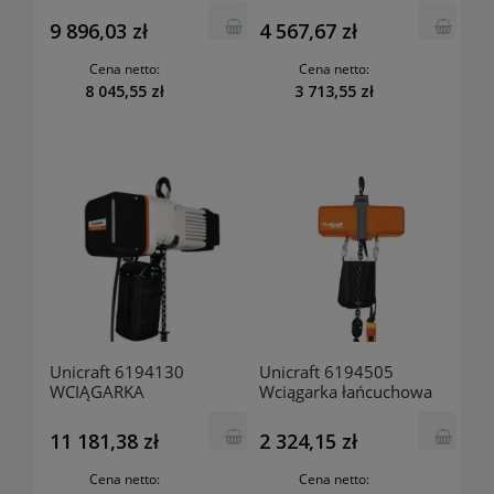
elektryczna EKZT 2003-2
2
9 896,03 zł
4 567,67 zł
Cena netto:
Cena netto:
8 045,55 zł
3 713,55 zł
Unicraft 6194130
Unicraft 6194505
WCIĄGARKA
Wciągarka łańcuchowa
ELEKTRYCZNA EKZT 30-2
EKZT 501-1
11 181,38 zł
2 324,15 zł
Cena netto:
Cena netto: