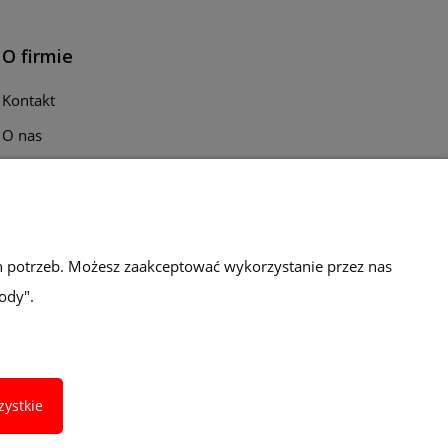
O firmie
Kontakt
O nas
Opinie klientów
Katalogi i ulotki
Blog
h potrzeb. Możesz zaakceptować wykorzystanie przez nas
ody".
zystkie