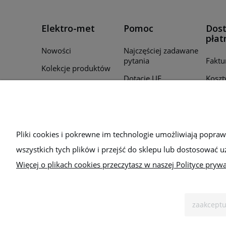
Elektro-met
Pomoc
Dost
płat
Nowości
Najczęściej zadawane
pytania
Faktu
Kolekcje produktów
Dotacje UE
Koszt
Promocje
Regulamin
Czas r
Producenci
zamó
Polityka prywatności
Для України
Sposo
Bezpieczeństwo
Pliki cookies i pokrewne im technologie umożliwiają popra
wszystkich tych plików i przejść do sklepu lub dostosować u
Więcej o plikach cookies przeczytasz w naszej Polityce prywa
zaakceptu