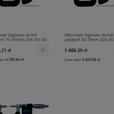
etr Digimatic do kół
Mikrometr Digimatic do kół
ych 75-100mm 324-254-30
zębatych 50-75mm 324-25
TOYO
MITUTOYO
,21 zł
5 686,39 zł
4 735,94 zł
4 623,08 zł
tto:
Cena netto: