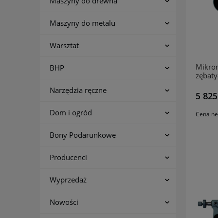
Maszyny do drewna
Maszyny do metalu
Warsztat
Mikrom
BHP
zębat
MITU
Narzędzia ręczne
5 825
Dom i ogród
Cena ne
Bony Podarunkowe
Producenci
Wyprzedaż
Nowości