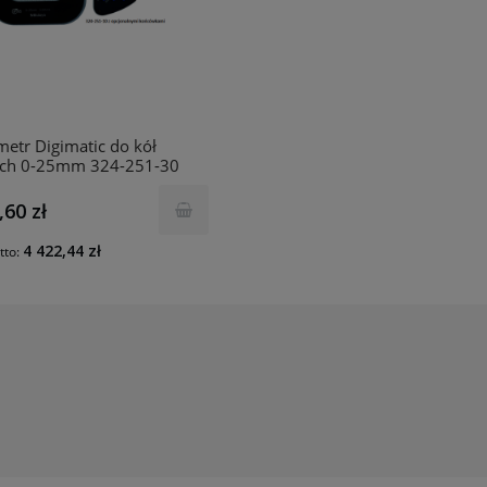
etr Digimatic do kół
ych 0-25mm 324-251-30
TOYO
,60 zł
4 422,44 zł
tto: