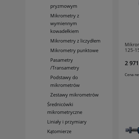
pryzmowym
Mikrometry z
wymiennym
kowadełkiem
Mikrometry z liczydłem
Mikrom
125-1
Mikrometry punktowe
Pasametry
2 971
/Transametry
Cena ne
Podstawy do
mikrometrów
Zestawy mikrometrów
Średnicówki
mikrometryczne
Liniały i przymiary
Kątomierze