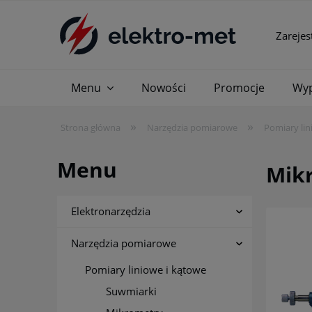
Zarejes
Menu
Nowości
Promocje
Wyp
»
»
Strona główna
Narzędzia pomiarowe
Pomiary lin
Menu
Mikr
Elektronarzędzia
Narzędzia pomiarowe
Pomiary liniowe i kątowe
Suwmiarki