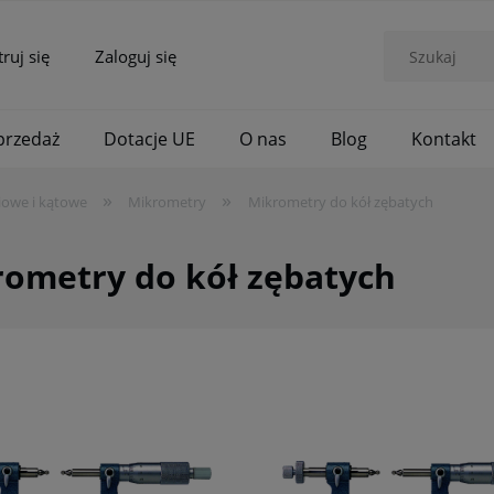
truj się
Zaloguj się
rzedaż
Dotacje UE
O nas
Blog
Kontakt
»
»
iowe i kątowe
Mikrometry
Mikrometry do kół zębatych
ometry do kół zębatych