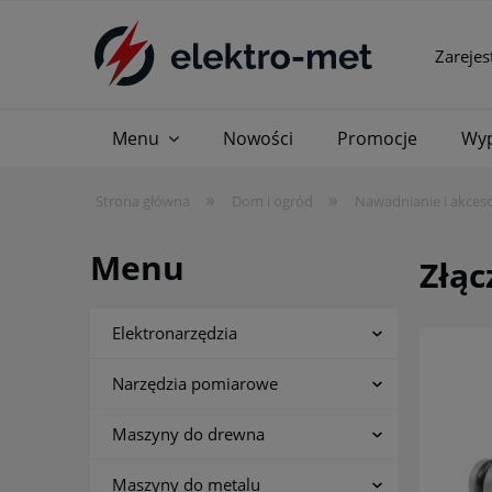
Zarejes
Menu
Nowości
Promocje
Wyp
»
»
Strona główna
Dom i ogród
Nawadnianie i akceso
Menu
Złąc
Elektronarzędzia
Narzędzia pomiarowe
Maszyny do drewna
Maszyny do metalu