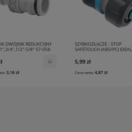
IK DWÓJNIK REDUKCYJNY
SZYBKOZŁĄCZE - STOP
1",3/4",1/2"-5/8" 57-058
SAFETOUCH (ABS/PC) IDEAL
AST
50-627 CELLFAST
zł
5,99 zł
3,16 zł
4,87 zł
tto:
Cena netto: