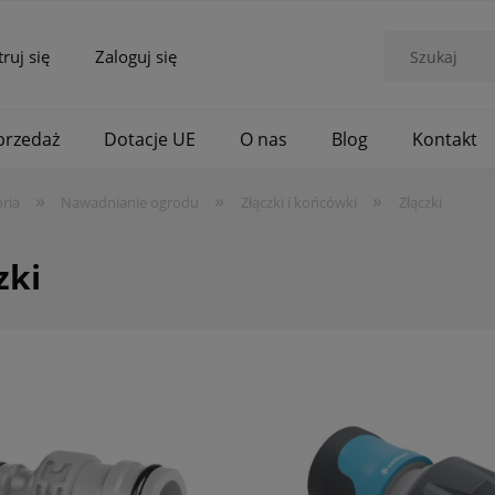
truj się
Zaloguj się
rzedaż
Dotacje UE
O nas
Blog
Kontakt
»
»
»
ria
Nawadnianie ogrodu
Złączki i końcówki
Złączki
zki