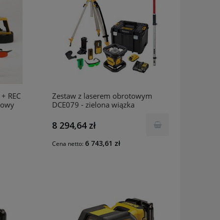
 + REC
Zestaw z laserem obrotowym
ciowy
DCE079 - zielona wiązka
DCK379D1G DeWalt
8 294,64 zł
6 743,61 zł
Cena netto: