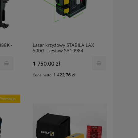
088K -
Laser krzyżowy STABILA LAX
500G - zestaw SA19984
1 750,00 zł
1 422,76 zł
Cena netto:
Promocja