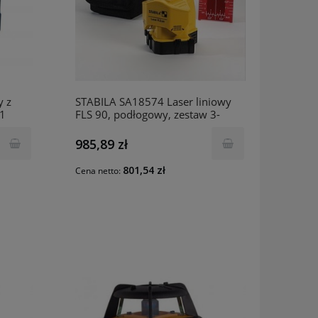
y z
STABILA SA18574 Laser liniowy
1
FLS 90, podłogowy, zestaw 3-
częściowy
985,89 zł
801,54 zł
Cena netto: