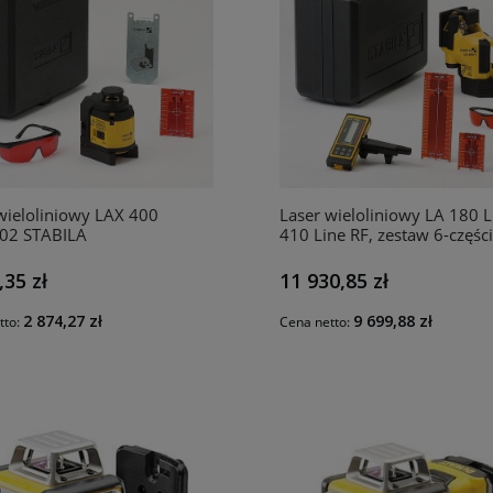
wieloliniowy LAX 400
Laser wieloliniowy LA 180 L
02 STABILA
410 Line RF, zestaw 6-częś
SA18044 STABILA
,35 zł
11 930,85 zł
2 874,27 zł
9 699,88 zł
tto:
Cena netto: