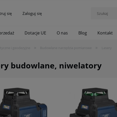
truj się
Zaloguj się
rzedaż
Dotacje UE
O nas
Blog
Kontakt
»
»
tyczne i geodezyjne
Budowlane narzędzia pomiarowe
Lasery
ry budowlane, niwelatory