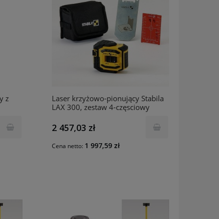
y z
Laser krzyżowo-pionujący Stabila
LAX 300, zestaw 4-częsciowy
SA18327 STABILA
2 457,03 zł
1 997,59 zł
Cena netto: