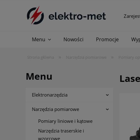
Zarejes
Menu
Nowości
Promocje
Wyp
»
»
Strona główna
Narzędzia pomiarowe
Pomiary op
Menu
Lase
Elektronarzędzia
Narzędzia pomiarowe
Pomiary liniowe i kątowe
Narzędzia traserskie i
wzorcowe