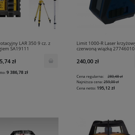
rotacyjny LAR 350 9 cz. z
Limit 1000-R Laser krzyżow
ogiem SA19111
czerwoną wiązką 27746010
5,74 zł
240,00 zł
9 386,78 zł
tto:
Cena regularna:
280,48 zł
Najniższa cena:
259,00 zł
195,12 zł
Cena netto: