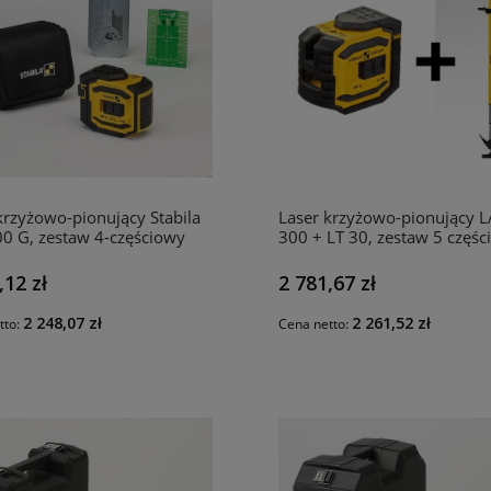
krzyżowo-pionujący Stabila
Laser krzyżowo-pionujący 
0 G, zestaw 4-częściowy
300 + LT 30, zestaw 5 częś
33 STABILA
SA18482 STABILA
,12 zł
2 781,67 zł
2 248,07 zł
2 261,52 zł
tto:
Cena netto: