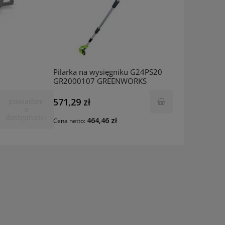
Pilarka na wysięgniku G24PS20
GR2000107 GREENWORKS
571,29 zł
powiadom
o
dostępności
464,46 zł
Cena netto: