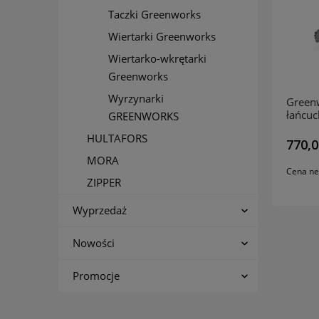
Taczki Greenworks
Wiertarki Greenworks
Wiertarko-wkrętarki
Greenworks
Wyrzynarki
Green
łańcu
GREENWORKS
cm z 
HULTAFORS
GD40
770,0
MORA
Cena ne
ZIPPER
Wyprzedaż
Nowości
Promocje