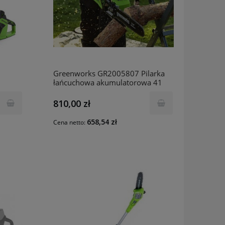
Greenworks GR2005807 Pilarka
łańcuchowa akumulatorowa 41
 +
cm 40 V GD40CS18
810,00 zł
658,54 zł
Cena netto: