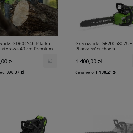
works GD60CS40 Pilarka
Greenworks GR2005807UB
latorowa 40 cm Premium
Pilarka łańcuchowa
akumulatorowa 40 V 41 cm
ładowarka + aku 4 Ah
,00 zł
1 400,00 zł
GD40CS18K4
898,37 zł
1 138,21 zł
tto:
Cena netto: