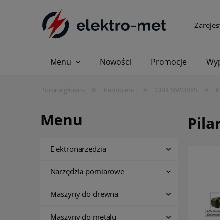
Zarejes
Menu
Nowości
Promocje
Wyp
»
»
»
Strona główna
Producenci
GREENWORKS
P
Menu
Pil
Elektronarzędzia
Narzędzia pomiarowe
Maszyny do drewna
Maszyny do metalu