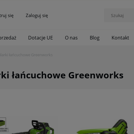
truj się
Zaloguj się
rzedaż
Dotacje UE
O nas
Blog
Kontakt
ilarki łańcuchowe Greenworks
arki łańcuchowe Greenworks