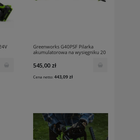
24V
Greenworks G40PSF Pilarka
akumulatorowa na wysięgniku 20
2
cm GR1401107
h
545,00 zł
443,09 zł
Cena netto: