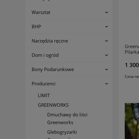
Warsztat
BHP
Narzędzia ręczne
Green
Pilark
Dom i ogród
GD40C
+ 2x 
1 300
GRATIS
Bony Podarunkowe
Cena ne
Producenci
LIMIT
GREENWORKS
Dmuchawy do liści
Greenworks
Glebogryzarki