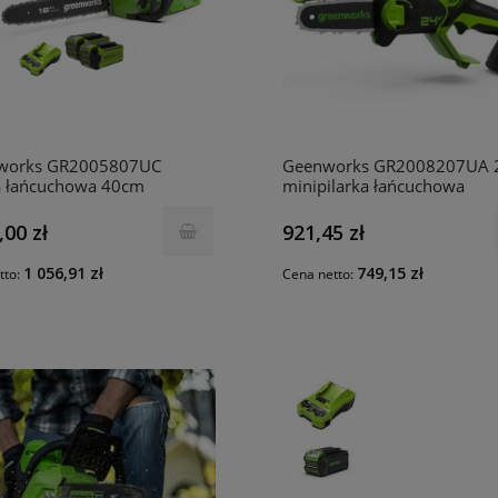
works GR2005807UC
Geenworks GR2008207UA 
a łańcuchowa 40cm
minipilarka łańcuchowa
S18K2X zestaw ładowarka
Greenworks GD24MCS10K
aku 2Ah + AKUMULATOR
zestaw ładowarka + aku 2A
,00 zł
921,45 zł
 !!!
1 056,91 zł
749,15 zł
tto:
Cena netto: