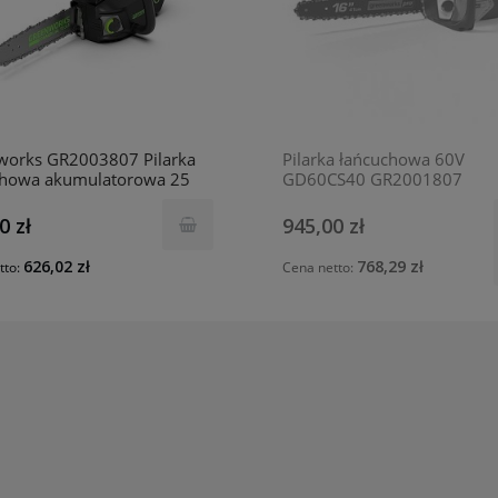
works GR2003807 Pilarka
Pilarka łańcuchowa 60V
chowa akumulatorowa 25
GD60CS40 GR2001807
górnym uchwytem 40 V
GREENWORKS
TCS
0 zł
945,00 zł
626,02 zł
768,29 zł
tto:
Cena netto: