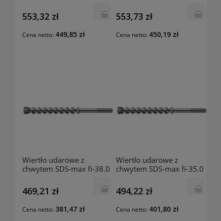
mm 370x250 mm
mm 570x450 mm
201742806 Luna
201742707 Luna
553,32 zł
553,73 zł
449,85 zł
450,19 zł
Cena netto:
Cena netto:
Wiertło udarowe z
Wiertło udarowe z
chwytem SDS-max fi-38.0
chwytem SDS-max fi-35.0
mm 370x250 mm
mm 570x450 mm
201742608 Luna
201742509 Luna
469,21 zł
494,22 zł
381,47 zł
401,80 zł
Cena netto:
Cena netto: