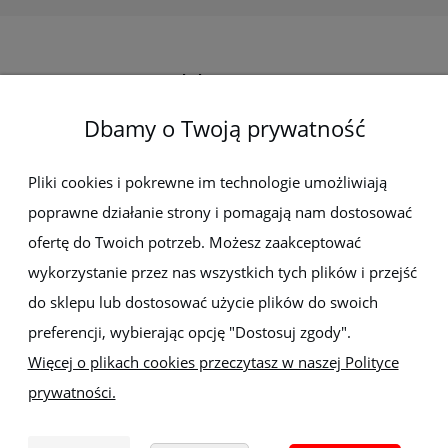
Elektro-met
Dbamy o Twoją prywatność
Pomoc
Dostawa i płatności
Pliki cookies i pokrewne im technologie umożliwiają
poprawne działanie strony i pomagają nam dostosować
Moje konto
ofertę do Twoich potrzeb. Możesz zaakceptować
wykorzystanie przez nas wszystkich tych plików i przejść
Gwarancja i zwroty
do sklepu lub dostosować użycie plików do swoich
preferencji, wybierając opcję "Dostosuj zgody".
O firmie
Więcej o plikach cookies przeczytasz w naszej Polityce
prywatności.
Sklep z elektronarzędziami
ELEKTRO-MET
Handlowa 1, 35-103 Rzeszów