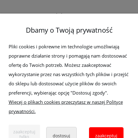
Elektro-met
Dbamy o Twoją prywatność
Pomoc
Dostawa i płatności
Pliki cookies i pokrewne im technologie umożliwiają
poprawne działanie strony i pomagają nam dostosować
Moje konto
ofertę do Twoich potrzeb. Możesz zaakceptować
wykorzystanie przez nas wszystkich tych plików i przejść
Gwarancja i zwroty
do sklepu lub dostosować użycie plików do swoich
preferencji, wybierając opcję "Dostosuj zgody".
O firmie
Więcej o plikach cookies przeczytasz w naszej Polityce
prywatności.
Sklep z elektronarzędziami
ELEKTRO-MET
Handlowa 1, 35-103 Rzeszów
zaakceptuj
Tel:
,
+48 17 853 90 49
+48 668 191 214
dostosuj
zaakceptuj
tylko