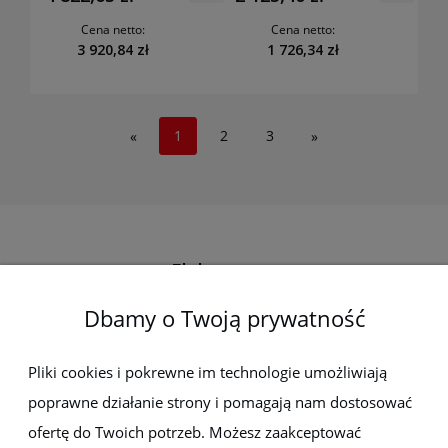
Cena netto:
Cena netto:
3 920,84 zł
1 726,34 zł
1
2
3
«
»
Elektro-met
Dbamy o Twoją prywatność
Pomoc
Dostawa i płatności
Pliki cookies i pokrewne im technologie umożliwiają
poprawne działanie strony i pomagają nam dostosować
Moje konto
ofertę do Twoich potrzeb. Możesz zaakceptować