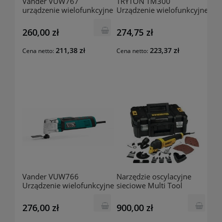
Vander VUW767
TRYTON TM300
urządzenie wielofunkcyjne
Urządzenie wielofunkcyjne
sieciowe
oscylacyjne
260,00 zł
274,75 zł
211,38 zł
223,37 zł
Cena netto:
Cena netto:
Vander VUW766
Narzędzie oscylacyjne
Urządzenie wielofunkcyjne
sieciowe Multi Tool
400W
DWE315KT DeWalt
276,00 zł
900,00 zł