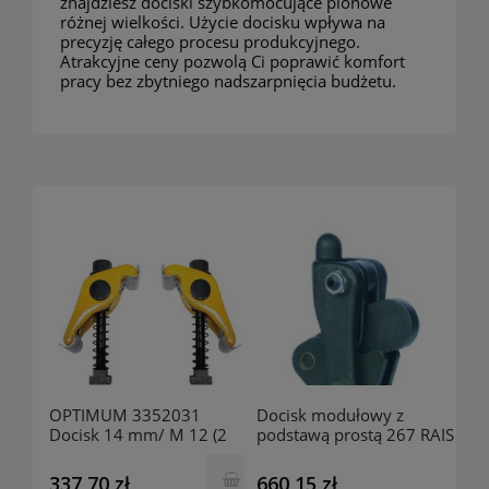
znajdziesz dociski szybkomocujące pionowe
różnej wielkości. Użycie docisku wpływa na
precyzję całego procesu produkcyjnego.
Atrakcyjne ceny pozwolą Ci poprawić komfort
pracy bez zbytniego nadszarpnięcia budżetu.
OPTIMUM 3352031
Docisk modułowy z
Docisk 14 mm/ M 12 (2
podstawą prostą 267 RAIS
szt)
337,70 zł
660,15 zł