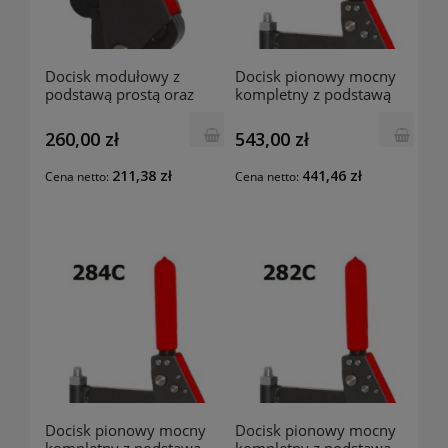
Docisk modułowy z
Docisk pionowy mocny
podstawą prostą oraz
kompletny z podstawą
osłoną 272C RAIS
prostą oraz osłoną 286C
RAIS
260,00 zł
543,00 zł
211,38 zł
441,46 zł
Cena netto:
Cena netto:
Docisk pionowy mocny
Docisk pionowy mocny