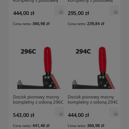
kompletny z podstawą
kompletny z podstawą
prostą oraz osłoną 284C
prostą oraz osłoną 282C
RAIS
RAIS
444,00 zł
295,00 zł
360,98 zł
239,84 zł
Cena netto:
Cena netto:
Docisk pionowy mocny
Docisk pionowy mocny
kompletny z osłoną 296C
kompletny z osłoną 294C
RAIS
RAIS
543,00 zł
444,00 zł
441,46 zł
360,98 zł
Cena netto:
Cena netto: