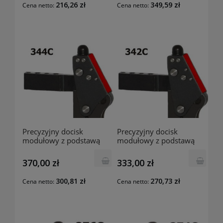
216,26 zł
349,59 zł
Cena netto:
Cena netto:
Precyzyjny docisk
Precyzyjny docisk
modułowy z podstawą
modułowy z podstawą
prostą oraz osłoną 344C
prostą oraz osłoną 342C
RAIS
RAIS
370,00 zł
333,00 zł
300,81 zł
270,73 zł
Cena netto:
Cena netto: