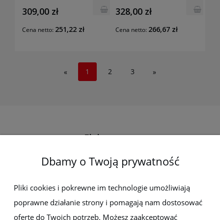
309,00 zł
328,00 zł
251,22 zł
266,67 zł
Cena netto:
Cena netto:
1
2
3
«
»
Elektro-met
Dbamy o Twoją prywatność
Pomoc
Dostawa i płatności
Pliki cookies i pokrewne im technologie umożliwiają
poprawne działanie strony i pomagają nam dostosować
Moje konto
ofertę do Twoich potrzeb. Możesz zaakceptować