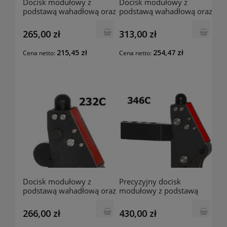
Docisk modułowy z
Docisk modułowy z
podstawą wahadłową oraz
podstawą wahadłową oraz
osłoną 236C RAIS
osłoną 234C RAIS
265,00 zł
313,00 zł
215,45 zł
254,47 zł
Cena netto:
Cena netto:
Docisk modułowy z
Precyzyjny docisk
podstawą wahadłową oraz
modułowy z podstawą
osłoną 232C RAIS
prostą oraz osłoną 346C
RAIS
266,00 zł
430,00 zł