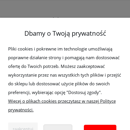
Elektro-met
Dbamy o Twoją prywatność
Pomoc
Dostawa i płatności
Pliki cookies i pokrewne im technologie umożliwiają
poprawne działanie strony i pomagają nam dostosować
Moje konto
ofertę do Twoich potrzeb. Możesz zaakceptować
wykorzystanie przez nas wszystkich tych plików i przejść
Gwarancja i zwroty
do sklepu lub dostosować użycie plików do swoich
preferencji, wybierając opcję "Dostosuj zgody".
O firmie
Więcej o plikach cookies przeczytasz w naszej Polityce
prywatności.
Sklep z elektronarzędziami
ELEKTRO-MET
Handlowa 1, 35-103 Rzeszów
zaakceptuj