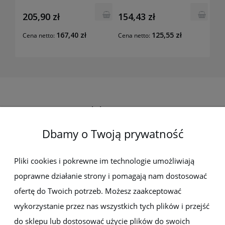
205,90 zł
154,43 zł
167,40 zł
125,55 zł
Cena netto:
Cena netto:
Elektro-met
Dbamy o Twoją prywatność
Pomoc
Dostawa i płatności
Pliki cookies i pokrewne im technologie umożliwiają
poprawne działanie strony i pomagają nam dostosować
Moje konto
ofertę do Twoich potrzeb. Możesz zaakceptować
wykorzystanie przez nas wszystkich tych plików i przejść
Gwarancja i zwroty
do sklepu lub dostosować użycie plików do swoich