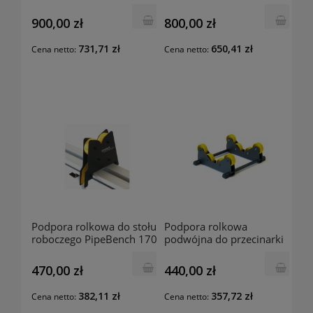
PipeBench 170 TRAY
roboczego PipeBench 170
EXACT
VICE EXACT
900,00 zł
800,00 zł
731,71 zł
650,41 zł
Cena netto:
Cena netto:
Podpora rolkowa do stołu
Podpora rolkowa
roboczego PipeBench 170
podwójna do przecinarki
BENCHSUP EXACT
Exact P400 SUPPP400
EXACT
470,00 zł
440,00 zł
382,11 zł
357,72 zł
Cena netto:
Cena netto: