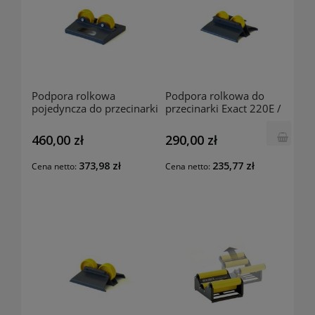
Podpora rolkowa
Podpora rolkowa do
pojedyncza do przecinarki
przecinarki Exact 220E /
Exact 360E SUPP360
Exact 280E SUPP280
EXACT
EXACT
460,00 zł
290,00 zł
373,98 zł
235,77 zł
Cena netto:
Cena netto: