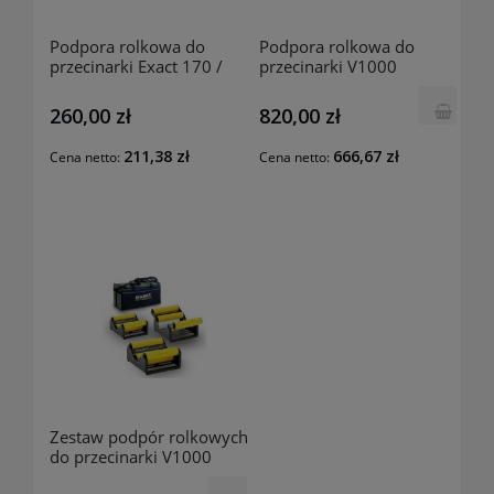
Podpora rolkowa do
Podpora rolkowa do
przecinarki Exact 170 /
przecinarki V1000
Exact 170E SUPP170
SUPPV10001 EXACT
EXACT
260,00 zł
820,00 zł
211,38 zł
666,67 zł
Cena netto:
Cena netto:
Zestaw podpór rolkowych
do przecinarki V1000
SUPPV1000 EXACT