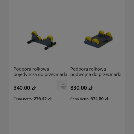
Podpora rolkowa
Podpora rolkowa
pojedyncza do przecinarki
podwójna do przecinarki
Exact P400 SUPPP4001
Exact 360E SUPP3601
EXACT
EXACT
340,00 zł
830,00 zł
276,42 zł
674,80 zł
Cena netto:
Cena netto: