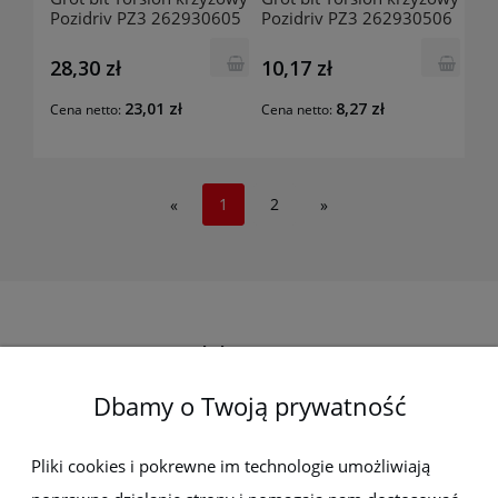
Pozidriv PZ3 262930605
Pozidriv PZ3 262930506
TENGTOOLS
TENGTOOLS
28,30 zł
10,17 zł
23,01 zł
8,27 zł
Cena netto:
Cena netto:
1
2
«
»
Elektro-met
Dbamy o Twoją prywatność
Pomoc
Dostawa i płatności
Pliki cookies i pokrewne im technologie umożliwiają