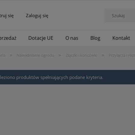
truj się
Zaloguj się
rzedaż
Dotacje UE
O nas
Blog
Kontakt
»
»
»
ria
Nawadnianie ogrodu
Złączki i końcówki
Przyłącza i ro
leziono produktów spełniających podane kryteria.