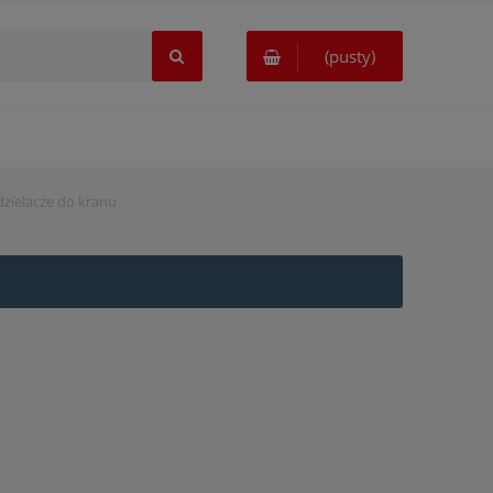
(pusty)
zdzielacze do kranu