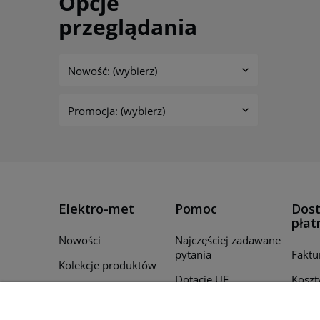
Opcje
przeglądania
Nowość: (wybierz)
Promocja: (wybierz)
Elektro-met
Pomoc
Dost
płat
Nowości
Najczęściej zadawane
pytania
Faktu
Kolekcje produktów
Dotacje UE
Koszt
Promocje
Regulamin
Czas r
Producenci
zamó