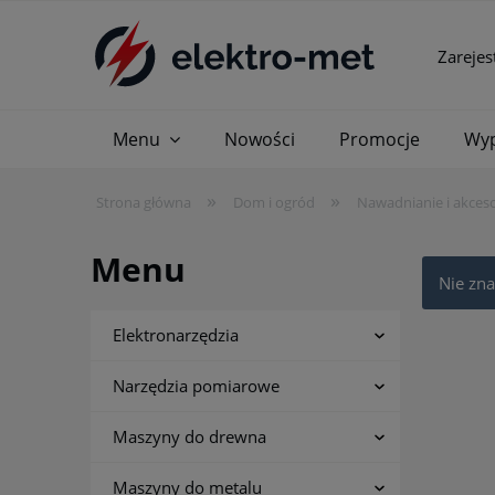
Zarejes
Menu
Nowości
Promocje
Wyp
»
»
Strona główna
Dom i ogród
Nawadnianie i akceso
Menu
Nie zna
Elektronarzędzia
Narzędzia pomiarowe
Maszyny do drewna
Maszyny do metalu