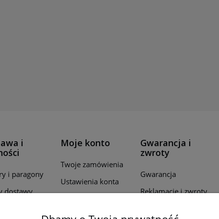
awa i
Moje konto
Gwarancja i
ności
zwroty
Twoje zamówienia
ry i paragony
Gwarancja
Ustawienia konta
y dostawy
Reklamacje i zwroty
Przechowalnia
ealizacji
wień