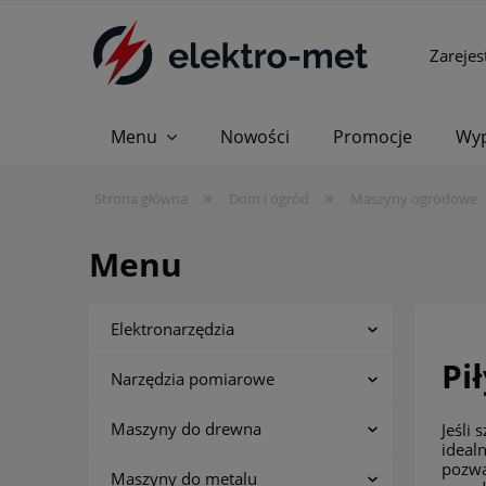
Zarejes
Menu
Nowości
Promocje
Wyp
»
»
Strona główna
Dom i ogród
Maszyny ogrodowe
Menu
Elektronarzędzia
Pi
Narzędzia pomiarowe
Maszyny do drewna
Jeśli
ideal
pozwa
Maszyny do metalu