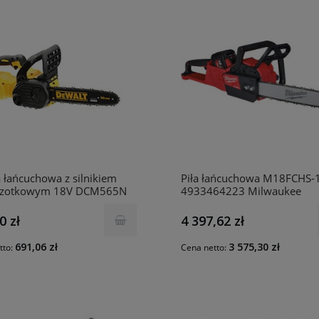
a łańcuchowa z silnikiem
Piła łańcuchowa M18FCHS-
czotkowym 18V DCM565N
4933464223 Milwaukee
t
0 zł
4 397,62 zł
691,06 zł
3 575,30 zł
tto:
Cena netto: