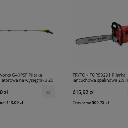
works G40PSF Pilarka
TRYTON TOR50291 Pilarka
latorowa na wysięgniku 20
łańcuchowa spalinowa 2,9
1401107
0 zł
615,92 zł
443,09 zł
500,75 zł
tto:
Cena netto: