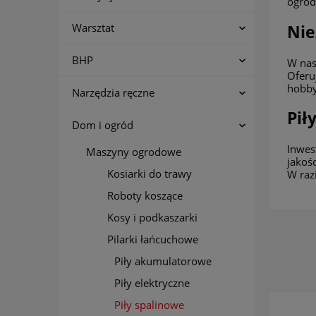
ogrod
Warsztat
Nie
BHP
W nas
Oferuj
hobby
Narzędzia ręczne
Pił
Dom i ogród
Inwest
Maszyny ogrodowe
jakoś
Kosiarki do trawy
W raz
Roboty koszące
Kosy i podkaszarki
Pilarki łańcuchowe
Piły akumulatorowe
Piły elektryczne
Piły spalinowe