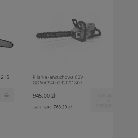
121B
Pilarka łańcuchowa 60V
GD60CS40 GR2001807
GREENWORKS
945,00 zł
powiadom
o
dostępności
768,29 zł
Cena netto: