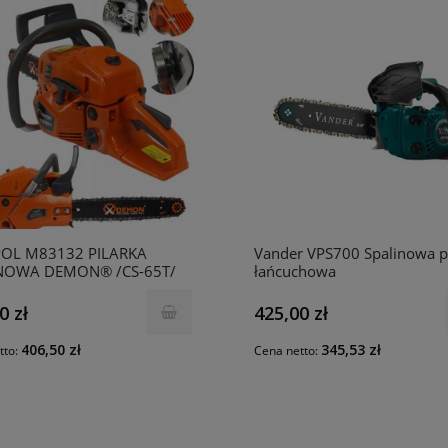
OL M83132 PILARKA
Vander VPS700 Spalinowa p
NOWA DEMON® /CS-65T/
łańcuchowa
0 zł
425,00 zł
406,50 zł
345,53 zł
tto:
Cena netto: