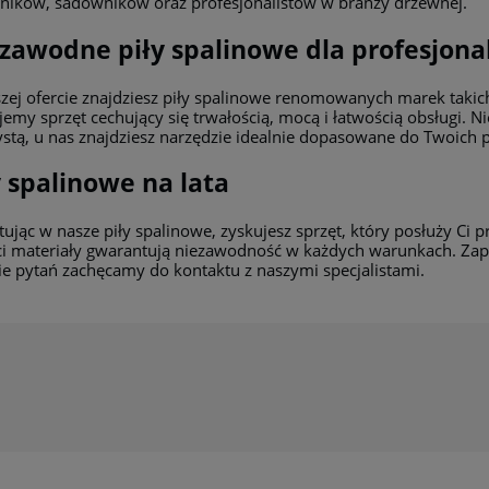
ników, sadowników oraz profesjonalistów w branży drzewnej.
zawodne piły spalinowe dla profesjona
zej ofercie znajdziesz piły spalinowe renomowanych marek takich
emy sprzęt cechujący się trwałością, mocą i łatwością obsługi. Nie
stą, u nas znajdziesz narzędzie idealnie dopasowane do Twoich p
y spalinowe na lata
ując w nasze piły spalinowe, zyskujesz sprzęt, który posłuży Ci pr
ci materiały gwarantują niezawodność w każdych warunkach. Zapr
ie pytań zachęcamy do kontaktu z naszymi specjalistami.