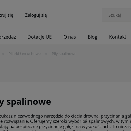
truj się
Zaloguj się
rzedaż
Dotacje UE
O nas
Blog
Kontakt
»
»
Pilarki łańcuchowe
Piły spalinowe
ły spalinowe
 szukasz niezawodnego narzędzia do cięcia drewna, przycinania ga
ne rozwiązanie. Oferujemy szeroki wybór pił spalinowych, w tym
lają na bezpieczne przycinanie gałęzi na wysokościach. To nieza