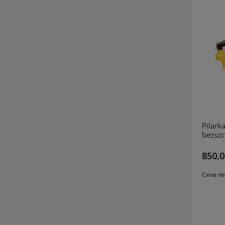
Pilark
bezsz
DeWal
850,0
Cena ne