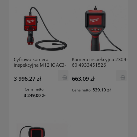
Cyfrowa kamera
Kamera inspekcyjna 2309-
inspekcyjna M12 IC AC3-
60 4933451526
201C 4933451367
Milwaukee
Milwaukee
3 996,27 zł
663,09 zł
Cena netto:
539,10 zł
Cena netto:
3 249,00 zł