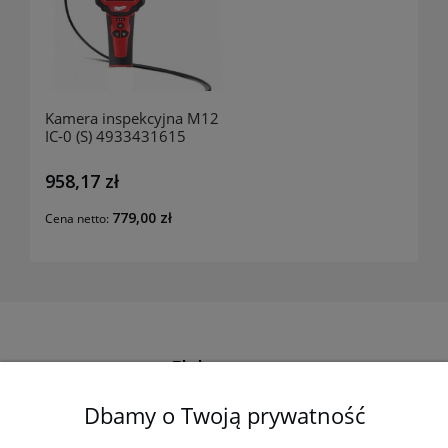
Kamera inspekcyjna M12
IC-0 (S) 4933431615
Milwaukee
958,17 zł
779,00 zł
Cena netto:
Elektro-met
Dbamy o Twoją prywatność
Pomoc