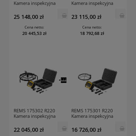
Kamera inspekcyjna
Kamera inspekcyjna
CamSys 2 Set S-Color S-N
CamSys 2 Set S-Color S 30
30 H
H
25 148,00 zł
23 115,00 zł
Cena netto:
Cena netto:
20 445,53 zł
18 792,68 zł
REMS 175302 R220
REMS 175301 R220
Kamera inspekcyjna
Kamera inspekcyjna
CamSys 2 Set S-Color 20 H
camSys 2 S-Color 10 K
22 045,00 zł
16 726,00 zł