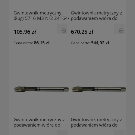
Gwintownik metryczny,
Gwintownik metryczny z
długi 5716 M3 Nr2 24164-
podawaniem wióra do
0101 GUHRING
przodu, do aluminium 817
M20 Nr2 3877-1101
105,96 zł
670,25 zł
GUHRING
86,15 zł
544,92 zł
Cena netto:
Cena netto:
Gwintownik metryczny z
Gwintownik metryczny z
podawaniem wióra do
podawaniem wióra do
przodu, do aluminium 817
przodu, do aluminium 817