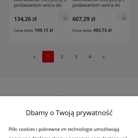
podawaniem wióra do
podawaniem wióra do
przodu 1870 M3
przodu 2870 M20
134,26 zł
607,29 zł
109,15 zł
493,73 zł
Cena netto:
Cena netto:
1
2
3
4
«
»
Elektro-met
Dbamy o Twoją prywatność
Pomoc
Dostawa i płatności
Pliki cookies i pokrewne im technologie umożliwiają