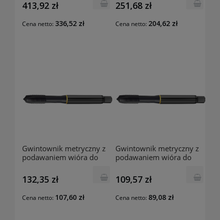
M16 Nr2 3877-1002
M12 Nr2 3877-0905
413,92 zł
251,68 zł
GUHRING
GUHRING
336,52 zł
204,62 zł
Cena netto:
Cena netto:
Gwintownik metryczny z
Gwintownik metryczny z
podawaniem wióra do
podawaniem wióra do
przodu 5733 M10
przodu 5733 M8
132,35 zł
109,57 zł
107,60 zł
89,08 zł
Cena netto:
Cena netto: