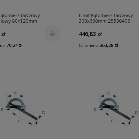
Kątomierz tarczowy
Limit Kątomierz tarczowy
niowy 80x120mm
300x600mm 25500406
0102
 zł
446,83 zł
70,24 zł
363,28 zł
tto:
Cena netto: