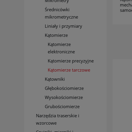
Mikrometry
mecha
Średnicówki
samoc
mikrometryczne
Liniały i przymiary
Kątomierze
Kątomierze
elektroniczne
Kątomierze precyzyjne
Kątomierze tarczowe
Kątowniki
Głębokościomierze
Wysokościomierze
Grubościomierze
Narzędzia traserskie i
wzorcowe