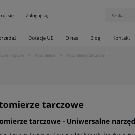
truj się
Zaloguj się
rzedaż
Dotacje UE
O nas
Blog
Kontakt
»
»
iowe i kątowe
Kątomierze
Kątomierze tarczowe
tomierze tarczowe
omierze tarczowe - Uniwersalne narzęd
ierz tarczowy to uniwersalne narzędzie, które doskonale nadaje