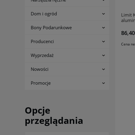
Dom i ogród
Limit 
alumi
27745
Bony Podarunkowe
86,40
Producenci
Cena ne
Wyprzedaż
Nowości
Promocje
Opcje
przeglądania