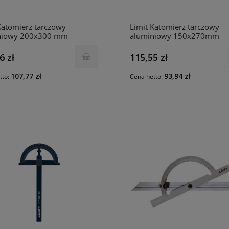
Kątomierz tarczowy
Limit Kątomierz tarczowy
niowy 200x300 mm
aluminiowy 150x270mm
0409
277450300
6 zł
115,55 zł
107,77 zł
93,94 zł
tto:
Cena netto: