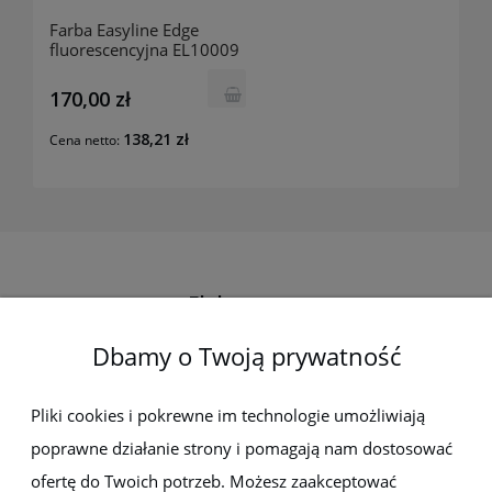
Farba Easyline Edge
fluorescencyjna EL10009
PROTEKT
170,00 zł
138,21 zł
Cena netto:
Elektro-met
Dbamy o Twoją prywatność
Pomoc
Dostawa i płatności
Pliki cookies i pokrewne im technologie umożliwiają
poprawne działanie strony i pomagają nam dostosować
Moje konto
ofertę do Twoich potrzeb. Możesz zaakceptować