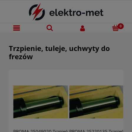
Trzpienie, tuleje, uchwyty do
frezów
PROMA 25049020 Trzpień
PROMA 25220135 Trzpień