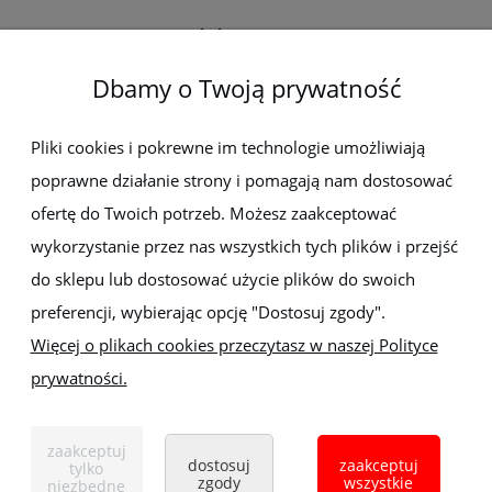
Elektro-met
Dbamy o Twoją prywatność
Pomoc
Dostawa i płatności
Pliki cookies i pokrewne im technologie umożliwiają
poprawne działanie strony i pomagają nam dostosować
Moje konto
ofertę do Twoich potrzeb. Możesz zaakceptować
wykorzystanie przez nas wszystkich tych plików i przejść
Gwarancja i zwroty
do sklepu lub dostosować użycie plików do swoich
preferencji, wybierając opcję "Dostosuj zgody".
O firmie
Więcej o plikach cookies przeczytasz w naszej Polityce
prywatności.
Sklep z elektronarzędziami
ELEKTRO-MET
Handlowa 1, 35-103 Rzeszów
zaakceptuj
Tel:
,
+48 17 853 90 49
+48 668 191 214
dostosuj
zaakceptuj
tylko
zgody
wszystkie
niezbędne