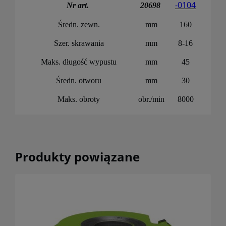
-0104
Nr art.
20698
Średn. zewn.
mm
160
Szer. skrawania
mm
8-16
Maks. długość wypustu
mm
45
Średn. otworu
mm
30
Maks. obroty
obr./min
8000
Produkty powiązane