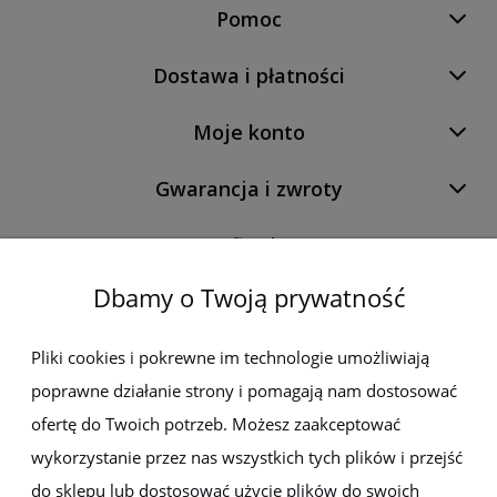
Pomoc
Dostawa i płatności
Moje konto
Gwarancja i zwroty
O firmie
Dbamy o Twoją prywatność
Newsletter
Pliki cookies i pokrewne im technologie umożliwiają
poprawne działanie strony i pomagają nam dostosować
Zapisz się do newslettera, aby być na bieżąco z nowościami i
promocjami
ofertę do Twoich potrzeb. Możesz zaakceptować
wykorzystanie przez nas wszystkich tych plików i przejść
do sklepu lub dostosować użycie plików do swoich