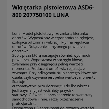
Wkrętarka pistoletowa ASD6-
800 207750100 LUNA
Luna
. Model pistoletowy, ze zmianą kierunku
obrotów. Wyposażony w ergonomiczną rękojeść,
izolującą od zimna i wibracji. Płynna regulacja
obrotów. Dołączenie sprężonego powietrza
obrotowe
360°, przez którą następuje również wydmuch
powietrza. Wyposażona w sprzęgło kłowe,
zwalniane przy osiągnięciu pełnej wartości
momentu. Producent umożliwia regulacja z
zewnątrz. Przy odkręcaniu śrub sprzęgło kłowe nie
działa, czyli używana jest pełna wartość momentu.
Startuje
automatycznie przy dociśnięciu do łba wkrętu,
jeśli trzymany jest wciśnięty przycisk
startowy. Główne jej przeznaczenie to warsztaty
samochodowe i inne, raczej przeznaczenie
profesjonalne.
Dostarczana z 3 sprężynami do różnych wartości