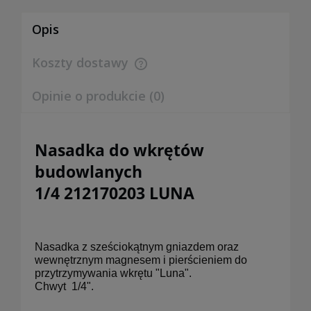
Opis
Koszty dostawy
Cena nie zawiera ewentualnych kosztów płatności
Opinie o produkcie (0)
Nasadka do wkrętów
budowlanych
1/4 212170203 LUNA
Nasadka z sześciokątnym gniazdem oraz
wewnętrznym magnesem i pierścieniem do
przytrzymywania wkrętu "Luna".
Chwyt
1/4".