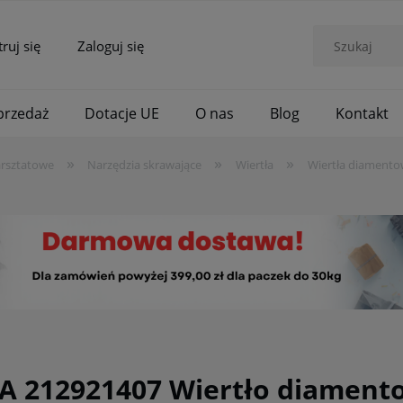
truj się
Zaloguj się
rzedaż
Dotacje UE
O nas
Blog
Kontakt
»
»
»
arsztatowe
Narzędzia skrawające
Wiertła
Wiertła diament
A 212921407 Wiertło diamen