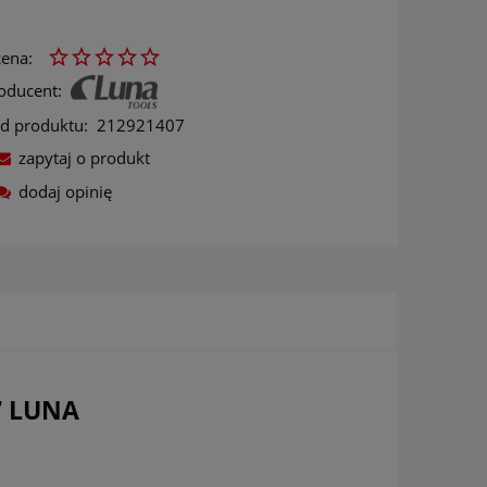
ena:
oducent:
d produktu:
212921407
zapytaj o produkt
dodaj opinię
ów
7 LUNA