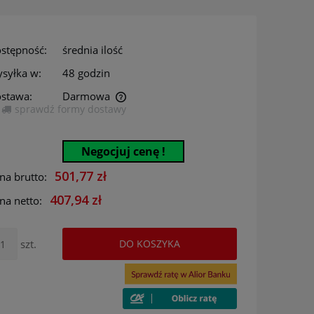
stępność:
średnia ilość
syłka w:
48 godzin
stawa:
Darmowa
sprawdź formy dostawy
era ewentualnych kosztów
Negocjuj cenę !
501,77 zł
na brutto:
407,94 zł
na netto:
szt.
DO KOSZYKA