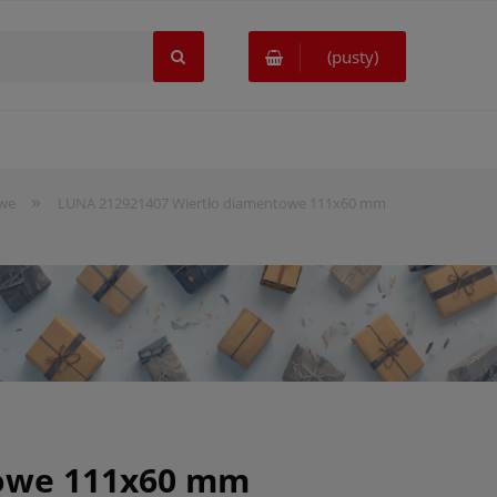
(pusty)
»
owe
LUNA 212921407 Wiertło diamentowe 111x60 mm
towe 111x60 mm