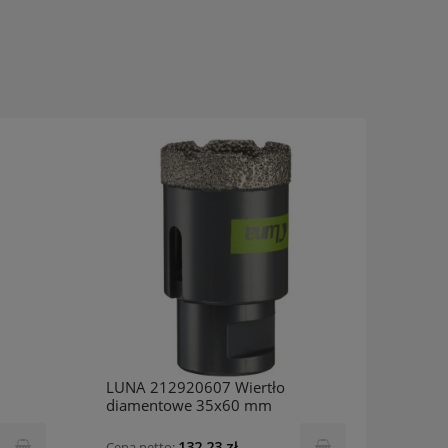
LUNA 212920607 Wiertło
LUNA 
diamentowe 35x60 mm
diam
132,23 zł
Cena netto:
Cena n