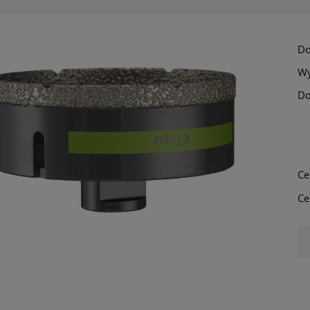
Do
Wy
Do
Cena nie zawi
płatności
Ce
Ce