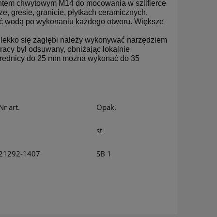
intem chwytowym M14 do mocowania w szlifierce
, gresie, granicie, płytkach ceramicznych,
dzić wodą po wykonaniu każdego otworu. Większe
tło lekko się zagłębi należy wykonywać narzędziem
pracy był odsuwany, obniżając lokalnie
o średnicy do 25 mm można wykonać do 35
Nr art.
Opak.
st
21292-1407
SB 1