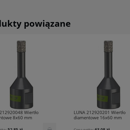
dukty powiązane
212920048 Wiertło
LUNA 212920201 Wiertło
ntowe 8x60 mm
diamentowe 16x60 mm
52,85 zł
63,08 zł
tto:
Cena netto: