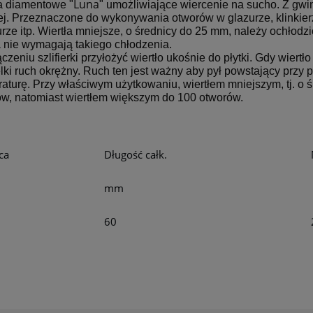
Luna
a diamentowe "
" umożliwiające wiercenie na sucho. Z gw
j. Przeznaczone do wykonywania otworów w glazurze, klinkierze
ze itp. Wiertła mniejsze, o średnicy do 25 mm, należy ochło
a nie wymagają takiego chłodzenia.
czeniu szlifierki przyłożyć wiertło ukośnie do płytki. Gdy wier
lki ruch okrężny. Ruch ten jest ważny aby pył powstający przy 
aturę. Przy właściwym użytkowaniu, wiertłem mniejszym, tj. 
w, natomiast wiertłem większym do 100 otworów.
ca
Długość całk.
mm
60