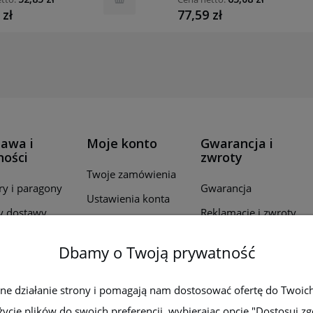
 zł
77,59 zł
awa i
Moje konto
Gwarancja i
ności
zwroty
Twoje zamówienia
ry i paragony
Gwarancja
Ustawienia konta
y dostawy
Reklamacje i zwroty
Przechowalnia
ealizacji
Dbamy o Twoją prywatność
wień
by płatności
wne działanie strony i pomagają nam dostosować ofertę do Twoic
życie plików do swoich preferencji, wybierając opcję "Dostosuj zg