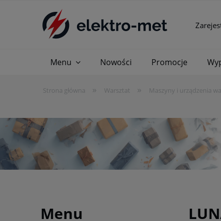
Zarejes
Menu
Nowości
Promocje
Wyp
»
»
Strona główna
Warsztat
Maszyny i urządzenia w
Menu
LUN