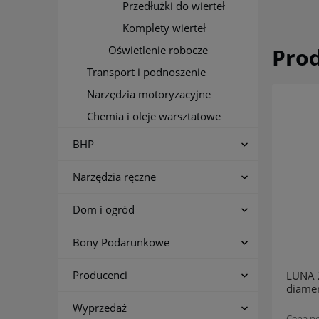
Przedłużki do wierteł
Komplety wierteł
Pro
Oświetlenie robocze
Transport i podnoszenie
Narzędzia motoryzacyjne
Chemia i oleje warsztatowe
BHP
Narzędzia ręczne
Dom i ogród
Bony Podarunkowe
Producenci
LUNA 212920014 Wiertło
LUNA 
diamentowe 6x60 mm
diame
Wyprzedaż
52,85 zł
Cena netto:
Cena ne