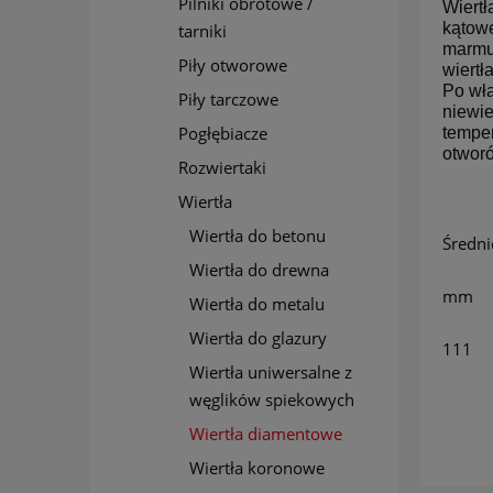
Pilniki obrotowe /
Wiertł
kątowe
tarniki
marmur
Piły otworowe
wiertł
Po włą
Piły tarczowe
niewie
Pogłębiacze
temper
otworó
Rozwiertaki
Wiertła
Wiertła do betonu
Średni
Wiertła do drewna
mm
Wiertła do metalu
Wiertła do glazury
111
Wiertła uniwersalne z
węglików spiekowych
Wiertła diamentowe
Wiertła koronowe