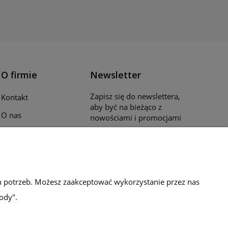
O firmie
Newsletter
Zapisz się do newslettera,
Kontakt
aby być na bieżąco z
O nas
nowościami i promocjami
Opinie klientów
Katalogi i ulotki
Blog
h potrzeb. Możesz zaakceptować wykorzystanie przez nas
ody".