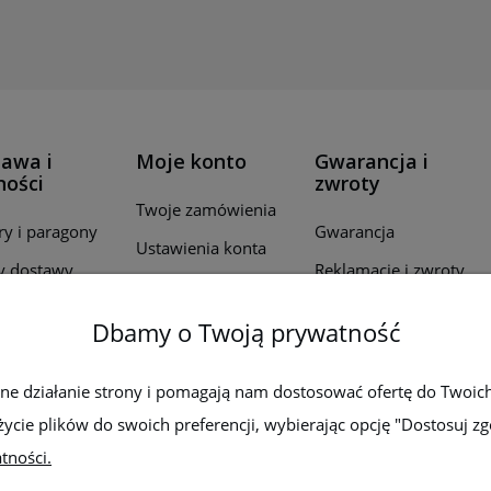
awa i
Moje konto
Gwarancja i
ności
zwroty
Twoje zamówienia
ry i paragony
Gwarancja
Ustawienia konta
y dostawy
Reklamacje i zwroty
Przechowalnia
ealizacji
Dbamy o Twoją prywatność
wień
by płatności
wne działanie strony i pomagają nam dostosować ofertę do Twoic
życie plików do swoich preferencji, wybierając opcję "Dostosuj zg
tności.