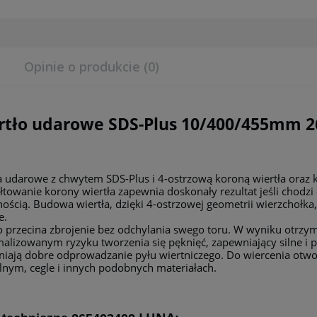
Opinie o produkcie (0)
rtło udarowe SDS-Plus 10/400/455mm 
a udarowe z chwytem SDS-Plus i 4-ostrzową koroną wiertła oraz ko
łtowanie korony wiertła zapewnia doskonały rezultat jeśli chodzi
ością. Budowa wiertła, dzięki 4-ostrzowej geometrii wierzcho
e.
o przecina zbrojenie bez odchylania swego toru. W wyniku otrzy
alizowanym ryzyku tworzenia się pęknięć, zapewniający silne i 
iają dobre odprowadzanie pyłu wiertniczego. Do wiercenia otwo
lnym, cegle i innych podobnych materiałach.