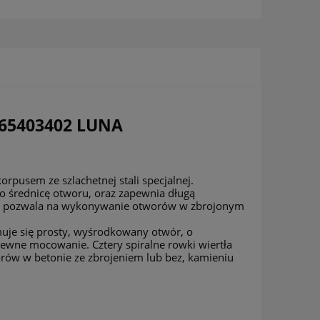
265403402 LUNA
rpusem ze szlachetnej stali specjalnej.
 o średnicę otworu, oraz zapewnia długą
łka, pozwala na wykonywanie otworów w zbrojonym
muje się prosty, wyśrodkowany otwór, o
pewne mocowanie. Cztery spiralne rowki wiertła
rów w betonie ze zbrojeniem lub bez, kamieniu