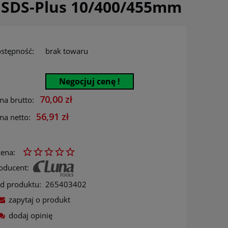
 SDS-Plus 10/400/455mm
stępność:
brak towaru
Negocjuj cenę !
70,00 zł
na brutto:
56,91 zł
na netto:
ena:
oducent:
d produktu:
265403402
zapytaj o produkt
dodaj opinię