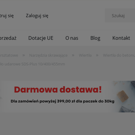
truj się
Zaloguj się
rzedaż
Dotacje UE
O nas
Blog
Kontakt
»
»
»
arsztatowe
Narzędzia skrawające
Wiertła
Wiertła do beton
tło udarowe SDS-Plus 10/400/455mm