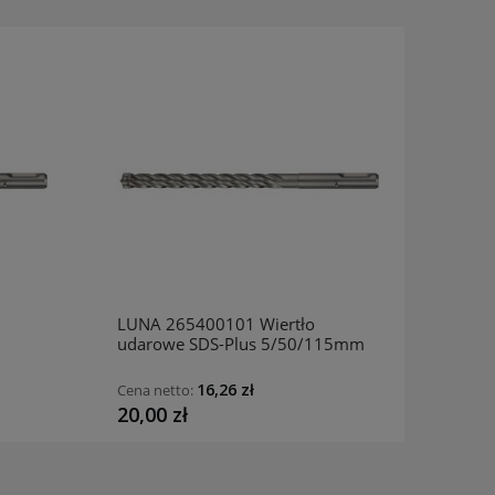
LUNA 265400101 Wiertło
LUNA 
udarowe SDS-Plus 5/50/115mm
udaro
16,26 zł
Cena netto:
Cena n
20,00 zł
20,00