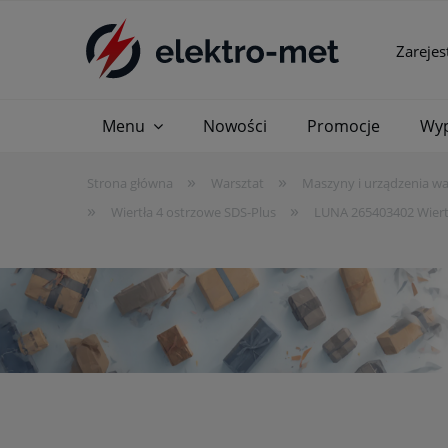
Zarejes
Menu
Nowości
Promocje
Wyp
»
»
Strona główna
Warsztat
Maszyny i urządzenia w
»
»
Wiertła 4 ostrzowe SDS-Plus
LUNA 265403402 Wier