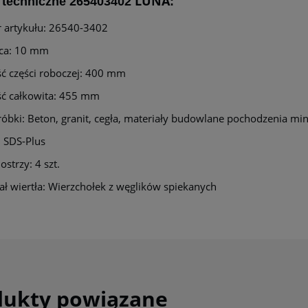
LUNA
 techniczne 265403402
:
 artykułu: 26540-3402
ica: 10 mm
ć części roboczej: 400 mm
ć całkowita: 455 mm
óbki: Beton, granit, cegła, materiały budowlane pochodzenia mi
 SDS-Plus
ostrzy: 4 szt.
ał wiertła: Wierzchołek z węglików spiekanych
dukty powiązane