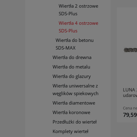
Wiertła 2 ostrzowe
SDS-Plus
Wiertła 4 ostrzowe
SDS-Plus
Wiertła do betonu
SDS-MAX
Wiertła do drewna
Wiertła do metalu
Wiertła do glazury
Wiertła uniwersalne z
LUNA 265404707 Wiertło
LUNA 
węglików spiekowych
udarowe SDS-Plus
udaro
15/100/160mm
15/1
Wiertła diamentowe
54,20 zł
Cena netto:
Cena ne
Wiertła koronowe
66,67 zł
79,59
Przedłużki do wierteł
Komplety wierteł