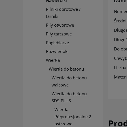
Nawiertaki
Dane
Pilniki obrotowe /
Numer
tarniki
Średn
Piły otworowe
Długoś
Piły tarczowe
Długoś
Pogłębiacze
Do obr
Rozwiertaki
Chwyt:
Wiertła
Liczba 
Wiertła do betonu
Materi
Wiertła do betonu -
walcowe
Wiertła do betonu
SDS-PLUS
Wiertła
Półprofesjonalne 2
Pro
ostrzowe