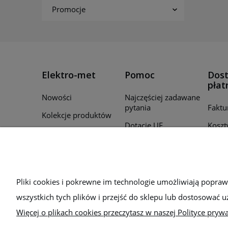
Promocje
Elektro-met
Pomoc
Dost
płat
Nowości
Najczęściej zadawane
pytania
Faktu
Kolekcje produktów
Dotacje UE
Koszt
Promocje
Regulamin
Czas r
Producenci
zamó
Polityka prywatności
Для України
Sposo
Bezpieczeństwo
Pliki cookies i pokrewne im technologie umożliwiają popra
wszystkich tych plików i przejść do sklepu lub dostosować u
Więcej o plikach cookies przeczytasz w naszej Polityce prywa