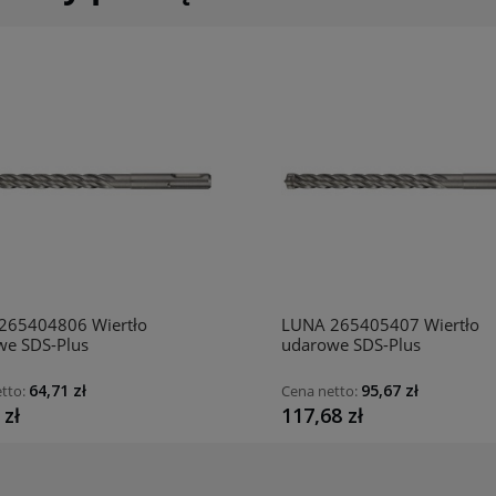
265404806 Wiertło
LUNA 265405407 Wiertło
we SDS-Plus
udarowe SDS-Plus
50/210mm
18/200/250mm
64,71 zł
95,67 zł
tto:
Cena netto:
 zł
117,68 zł