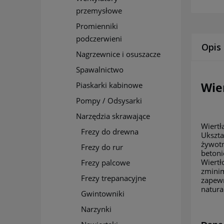
przemysłowe
Promienniki
podczerwieni
Opis
Nagrzewnice i osuszacze
Spawalnictwo
Piaskarki kabinowe
Wie
Pompy / Odsysarki
Narzędzia skrawające
Wiertł
Frezy do drewna
Ukszta
żywotn
Frezy do rur
betoni
Wiertł
Frezy palcowe
zminim
Frezy trepanacyjne
zapewn
natura
Gwintowniki
Narzynki