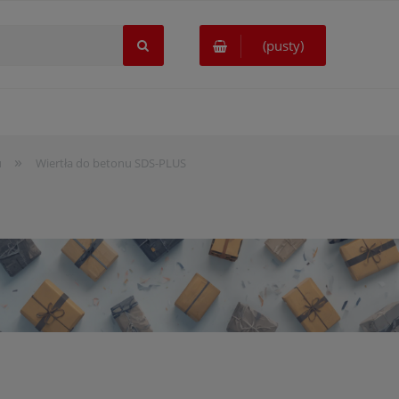
(pusty)
»
u
Wiertła do betonu SDS-PLUS