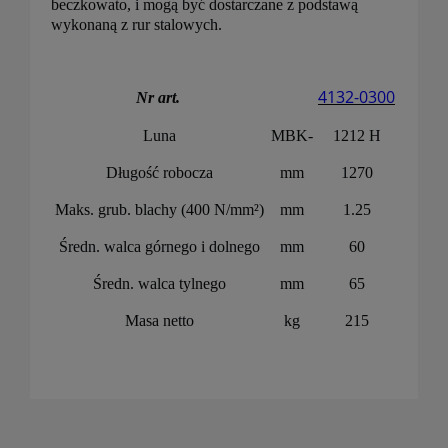
beczkowato, i mogą być dostarczane z podstawą
wykonaną z rur stalowych.
4132-0300
Nr art.
Luna
MBK-
1212 H
Długość robocza
mm
1270
Maks. grub. blachy (400 N/mm²)
mm
1.25
Średn. walca górnego i dolnego
mm
60
Średn. walca tylnego
mm
65
Masa netto
kg
215