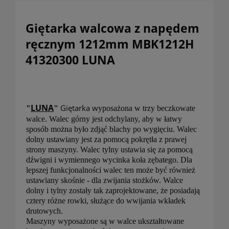
Giętarka walcowa z napędem
ręcznym 1212mm MBK1212H
41320300 LUNA
LUNA
Giętarka w
"
"
yposażona w trzy beczkowate
walce. Walec górny jest odchylany, aby w łatwy
sposób można było zdjąć blachy po wygięciu. Walec
dolny ustawiany jest za pomocą pokrętła z prawej
strony maszyny. Walec tylny ustawia się za pomocą
dźwigni i wymiennego wycinka koła zębatego. Dla
lepszej funkcjonalności walec ten może być również
ustawiany skośnie - dla zwijania stożków. Walce
dolny i tylny zostały tak zaprojektowane, że posiadają
cztery różne rowki, służące do wwijania wkładek
drutowych.
Maszyny wyposażone są w walce ukształtowane