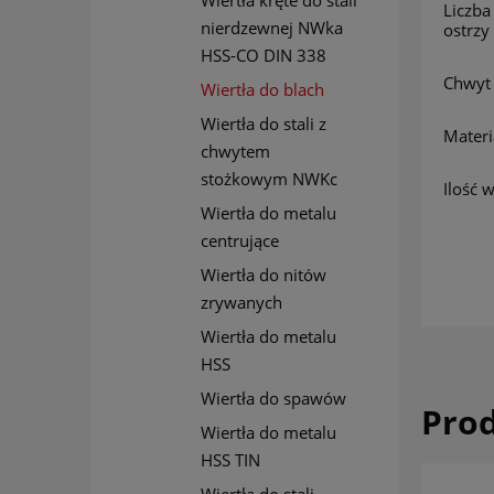
Wiertła kręte do stali
Liczb
nierdzewnej NWka
ostrzy
HSS-CO DIN 338
Chwyt
Wiertła do blach
Wiertła do stali z
Materi
chwytem
stożkowym NWKc
Ilość 
Wiertła do metalu
centrujące
Wiertła do nitów
zrywanych
Wiertła do metalu
HSS
Wiertła do spawów
Pro
Wiertła do metalu
HSS TIN