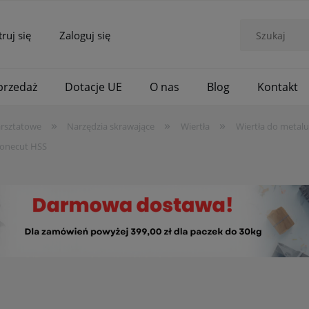
truj się
Zaloguj się
rzedaż
Dotacje UE
O nas
Blog
Kontakt
»
»
»
arsztatowe
Narzędzia skrawające
Wiertła
Wiertła do metalu
Conecut HSS