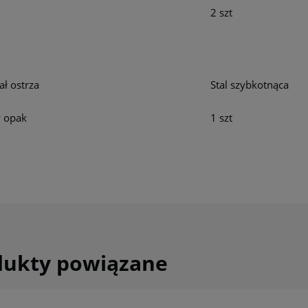
a
2 szt
ał ostrza
Stal szybkotnąca
w opak
1 szt
dukty powiązane