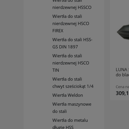
Wiertła do stali
nierdzewnej HSSCO
Wiertła do stali
nierdzewnej HSCO
FIREX
Wiertła do stali HSS-
GS DIN 1897
Wiertła do stali
nierdzewnej HSCO
LUNA 57190308 Wiertło stożkowe
LUNA 
TIN
do blach 16-30,5mm Conecut HSS
do bl
Wiertła do stali
chwyt sześciokąt 1/4
113,12 zł
Cena netto:
Cena ne
139,14 zł
309,1
Wiertła Weldon
Wiertła maszynowe
do stali
Wiertła do metalu
długie HSS