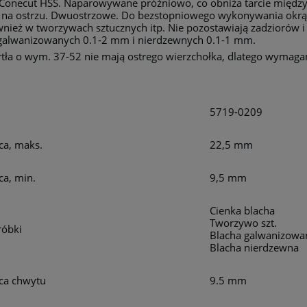
Conecut HSS. Naparowywane próżniowo, co obniża tarcie między
 na ostrzu. Dwuostrzowe. Do bezstopniowego wykonywania okrąg
wnież w tworzywach sztucznych itp. Nie pozostawiają zadziorów i
galwanizowanych 0.1-2 mm i nierdzewnych 0.1-1 mm.
tła o wym. 37-52 nie mają ostrego wierzchołka, dlatego wymaga
5719-0209
ca, maks.
22,5 mm
ca, min.
9,5 mm
Cienka blacha
Tworzywo szt.
róbki
Blacha galwanizowa
Blacha nierdzewna
ca chwytu
9.5 mm