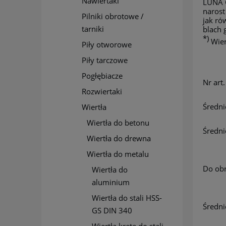
Nawiertaki
LUNA
narost
Pilniki obrotowe /
jak ró
tarniki
blach 
*)
Wier
Piły otworowe
Piły tarczowe
Pogłębiacze
Nr art.
Rozwiertaki
Średni
Wiertła
Wiertła do betonu
Średni
Wiertła do drewna
Wiertła do metalu
Do ob
Wiertła do
aluminium
Wiertła do stali HSS-
Średni
GS DIN 340