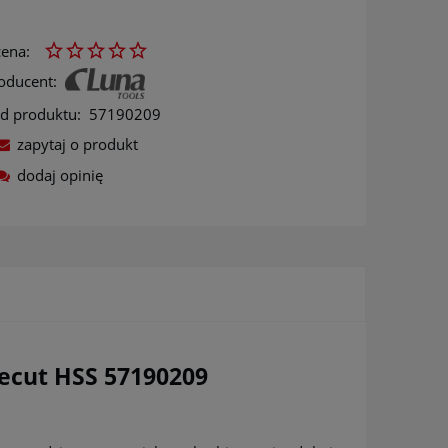
ena:
oducent:
d produktu:
57190209
zapytaj o produkt
dodaj opinię
ów
necut HSS 57190209