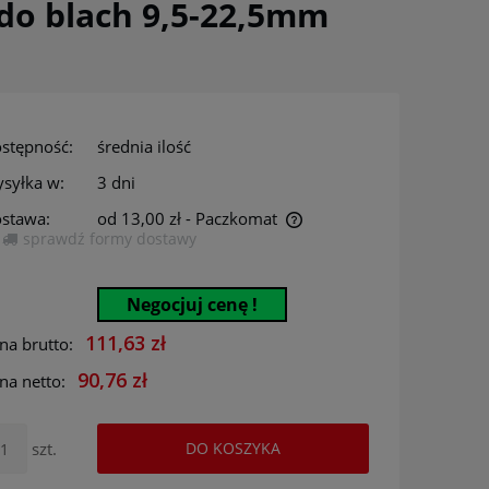
do blach 9,5-22,5mm
stępność:
średnia ilość
syłka w:
3 dni
stawa:
od 13,00 zł
- Paczkomat
sprawdź formy dostawy
Cena nie zawiera ewentualnych kosztów
płatności
Negocjuj cenę !
111,63 zł
na brutto:
90,76 zł
na netto:
szt.
DO KOSZYKA