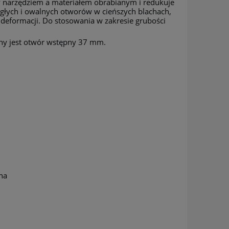
 narzędziem a materiałem obrabianym i redukuje
łych i owalnych otworów w cieńszych blachach,
 deformacji. Do stosowania w zakresie grubości
ny jest otwór wstępny 37 mm.
na