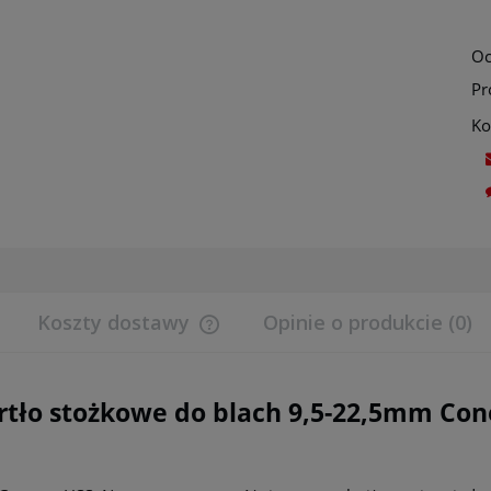
Oc
Pr
Ko
Koszty dostawy
Opinie o produkcie (0)
Cena nie zawiera ewentualnych koszt
płatności
rtło stożkowe do blach 9,5-22,5mm Co