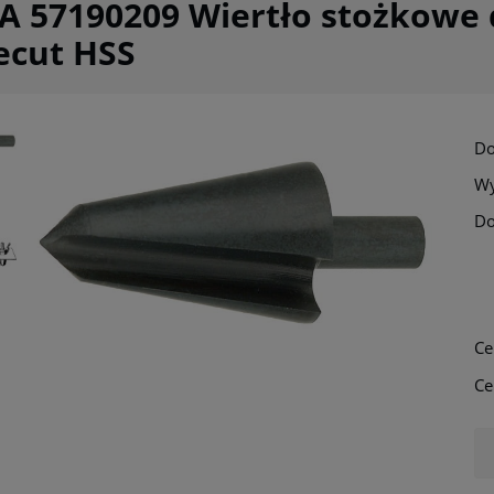
 57190209 Wiertło stożkowe 
ecut HSS
Do
Wy
Do
Ce
Ce