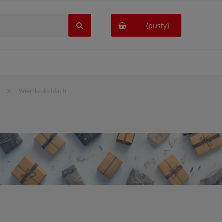
(pusty)
»
Wiertła do blach