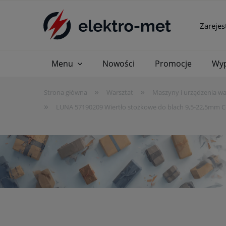
Zarejes
Menu
Nowości
Promocje
Wyp
»
»
Strona główna
Warsztat
Maszyny i urządzenia w
»
LUNA 57190209 Wiertło stożkowe do blach 9,5-22,5mm 