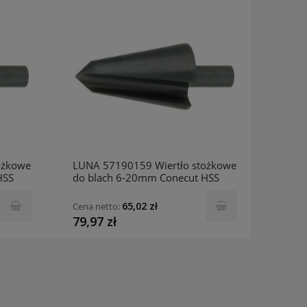
ożkowe
LUNA 57190159 Wiertło stożkowe
LUNA 
HSS
do blach 6-20mm Conecut HSS
do bl
65,02 zł
Cena netto:
Cena n
79,97 zł
490,2