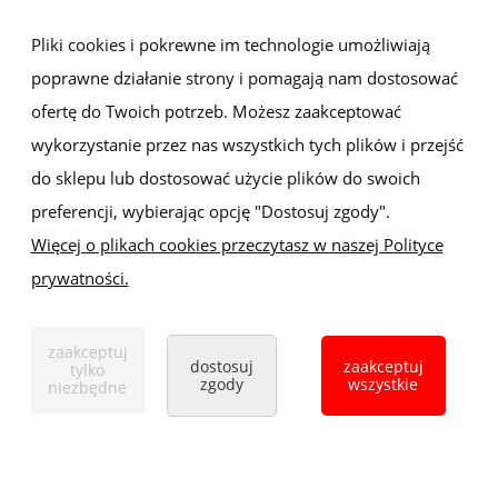
Dostawa i płatności
Pliki cookies i pokrewne im technologie umożliwiają
poprawne działanie strony i pomagają nam dostosować
Moje konto
ofertę do Twoich potrzeb. Możesz zaakceptować
wykorzystanie przez nas wszystkich tych plików i przejść
Gwarancja i zwroty
do sklepu lub dostosować użycie plików do swoich
preferencji, wybierając opcję "Dostosuj zgody".
O firmie
Więcej o plikach cookies przeczytasz w naszej Polityce
prywatności.
Sklep z elektronarzędziami
ELEKTRO-MET
Handlowa 1, 35-103 Rzeszów
zaakceptuj
Tel:
,
+48 17 853 90 49
+48 668 191 214
dostosuj
zaakceptuj
tylko
zgody
wszystkie
niezbędne
pokaż pełną wersję strony
Sklep internetowy Shoper.pl