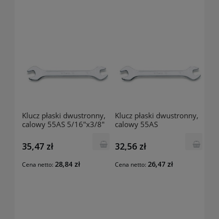
Klucz płaski dwustronny,
Klucz płaski dwustronny,
calowy 55AS 5/16"x3/8"
calowy 55AS
000550212 BETA
5/16"x11/32" 000550209
BETA
35,47 zł
32,56 zł
28,84 zł
26,47 zł
Cena netto:
Cena netto: