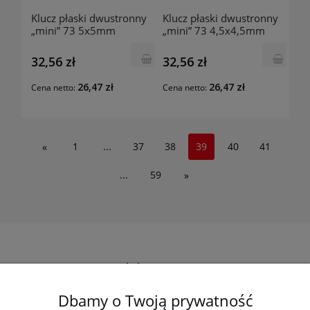
Klucz płaski dwustronny
Klucz płaski dwustronny
„mini” 73 5x5mm
„mini” 73 4,5x4,5mm
000730050 BETA
000730045 BETA
32,56 zł
32,56 zł
26,47 zł
26,47 zł
Cena netto:
Cena netto:
1
...
37
38
39
40
41
«
...
59
»
Elektro-met
Dbamy o Twoją prywatność
Pomoc