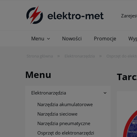
Zarejes
Menu
Nowości
Promocje
Wyp
»
»
Strona główna
Elektronarzędzia
Osprzęt do elekt
Menu
Tarc
Elektronarzędzia
Narzędzia akumulatorowe
Narzędzia sieciowe
Narzędzia pneumatyczne
Osprzęt do elektronarzędzi