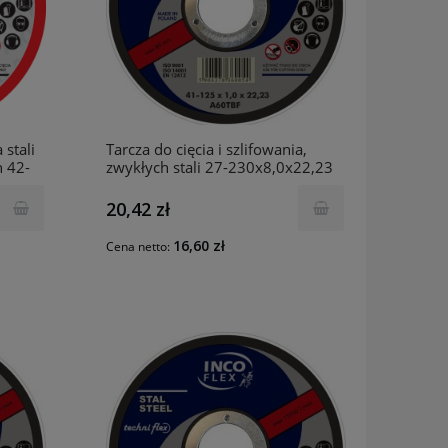
 stali
Tarcza do cięcia i szlifowania,
h 42-
zwykłych stali 27-230x8,0x22,23
STAL A24SBF INCO
20,42 zł
16,60 zł
Cena netto: