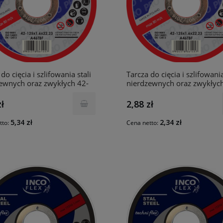
do cięcia i szlifowania stali
Tarcza do cięcia i szlifowania
ewnych oraz zwykłych 42-
nierdzewnych oraz zwykłyc
,9x22,23 STAL+INOX
125x1,6x22,23 STAL+INOX
F INCO
A60TBF INCO
zł
2,88 zł
5,34 zł
2,34 zł
tto:
Cena netto: