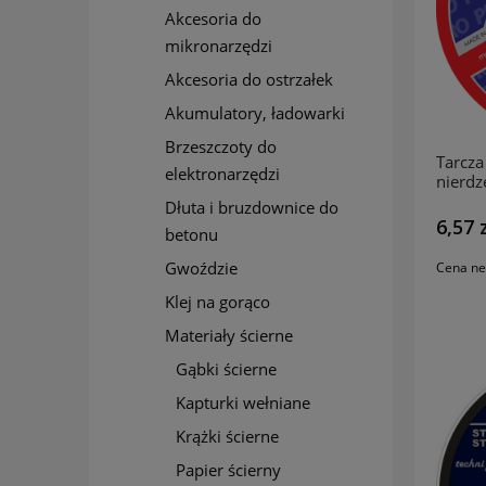
Akcesoria do
mikronarzędzi
Akcesoria do ostrzałek
Akumulatory, ładowarki
Brzeszczoty do
Tarcza 
elektronarzędzi
nierdz
230x1
Dłuta i bruzdownice do
A60TB
6,57 
betonu
Gwoździe
Cena ne
Klej na gorąco
Materiały ścierne
Gąbki ścierne
Kapturki wełniane
Krążki ścierne
Papier ścierny