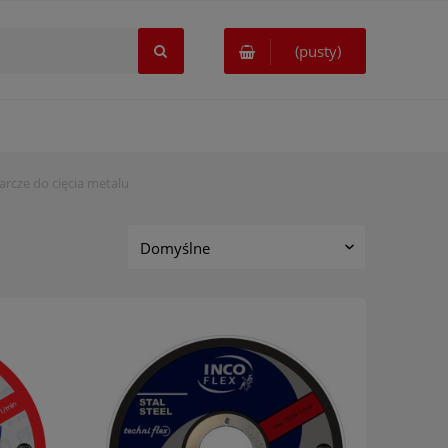
(pusty)
arcze do cięcia metalu