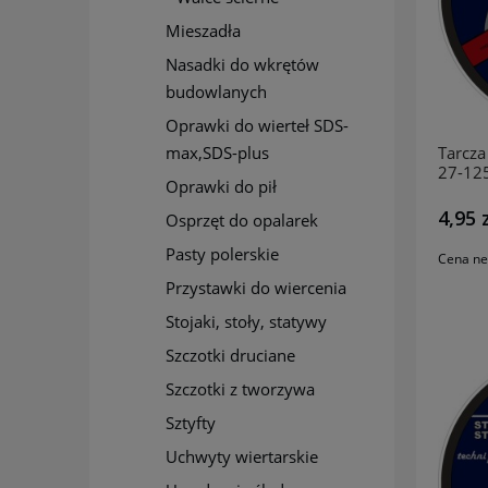
Mieszadła
Nasadki do wkrętów
budowlanych
Oprawki do wierteł SDS-
max,SDS-plus
Tarcza 
27-12
Oprawki do pił
INCO
4,95 
Osprzęt do opalarek
Pasty polerskie
Cena ne
Przystawki do wiercenia
Stojaki, stoły, statywy
Szczotki druciane
Szczotki z tworzywa
Sztyfty
Uchwyty wiertarskie