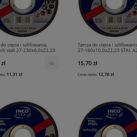
do cięcia i szlifowania,
Tarcza do cięcia i szlifowania
ch stali 27-230x6,0x22,23
27-180x10,0x22,23 STAL A
A24SBF INCO
INCO
 zł
15,70 zł
11,31 zł
12,76 zł
tto:
Cena netto: