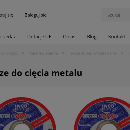
truj się
Zaloguj się
rzedaż
Dotacje UE
O nas
Blog
Kontakt
»
»
»
ronarzędzi
Materiały ścierne
Tarcze do cięcia/ szlifowania
T
ze do cięcia metalu