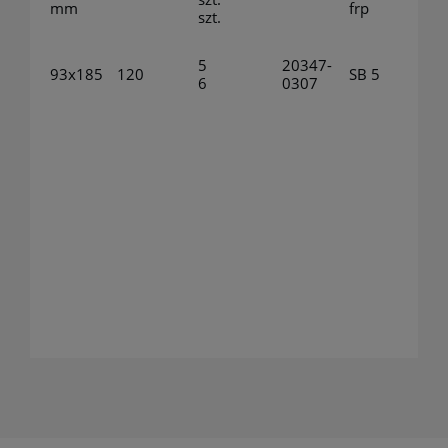
mm
frp
szt.
5
20347-
93x185
120
SB 5
6
0307