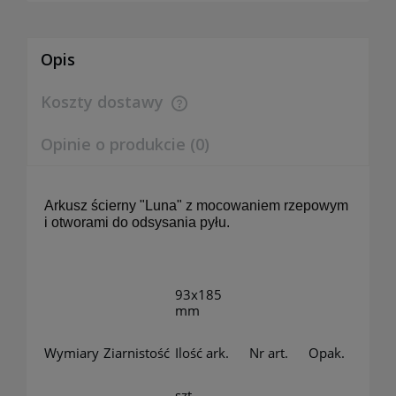
Opis
Koszty dostawy
Cena nie zawiera ewentualnych kosztów płatności
Opinie o produkcie (0)
Arkusz ścierny "Luna" z mocowaniem rzepowym
i otworami do odsysania pyłu.
93x185
mm
Wymiary
Ziarnistość
Ilość ark.
Nr art.
Opak.
szt.