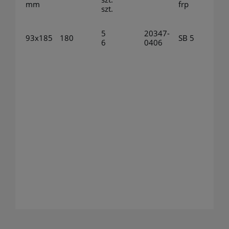
mm
frp
szt.
5
20347-
93x185
180
SB 5
6
0406