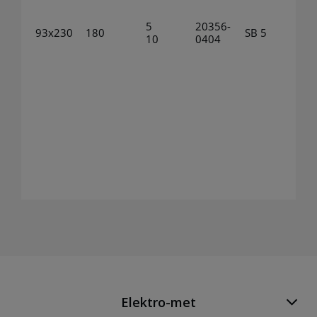
5
20356-
93x230
180
SB 5
10
0404
Elektro-met