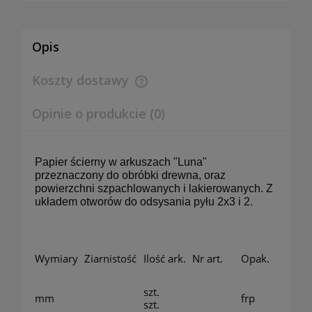
Opis
Koszty dostawy
Cena nie zawiera ewentualnych kosztów płatności
Opinie o produkcie (0)
Papier ścierny w arkuszach "Luna"
przeznaczony do obróbki drewna, oraz
powierzchni szpachlowanych i lakierowanych. Z
układem otworów do odsysania pyłu 2x3 i 2.
Wymiary
Ziarnistość
Ilość ark.
Nr art.
Opak.
szt.
mm
frp
szt.