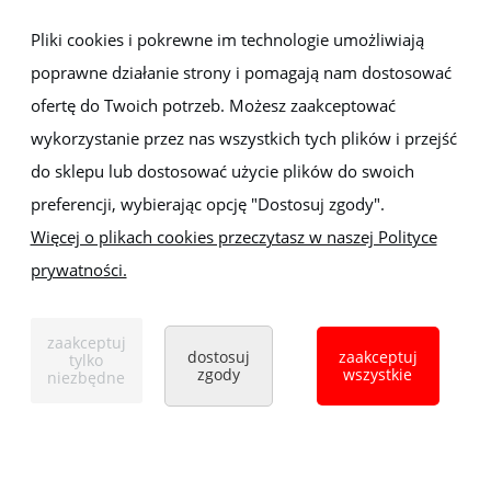
Newsletter
Pliki cookies i pokrewne im technologie umożliwiają
poprawne działanie strony i pomagają nam dostosować
Zapisz się do newslettera, aby być na bieżąco z nowościami i
promocjami
ofertę do Twoich potrzeb. Możesz zaakceptować
wykorzystanie przez nas wszystkich tych plików i przejść
do sklepu lub dostosować użycie plików do swoich
preferencji, wybierając opcję "Dostosuj zgody".
Więcej o plikach cookies przeczytasz w naszej Polityce
prywatności.
Sklep z elektronarzędziami
ELEKTRO-MET
Handlowa 1, 35-103 Rzeszów
zaakceptuj
Tel:
,
+48 17 853 90 49
+48 668 191 214
dostosuj
zaakceptuj
tylko
zgody
wszystkie
niezbędne
pokaż pełną wersję strony
Sklep internetowy Shoper.pl