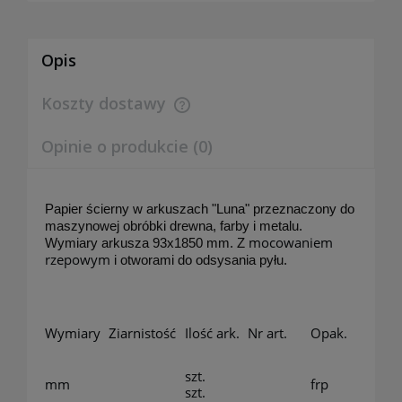
Opis
Koszty dostawy
Cena nie zawiera ewentualnych kosztów płatności
Opinie o produkcie (0)
Papier ścierny w arkuszach "Luna" przeznaczony do
maszynowej obróbki drewna, farby i metalu.
mocowaniem
Wymiary arkusza 93x1850 mm. Z
rzepowym
i otworami do odsysania pyłu.
Wymiary
Ziarnistość
Ilość ark.
Nr art.
Opak.
szt.
mm
frp
szt.