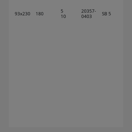
5
20357-
93x230
180
SB 5
10
0403